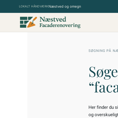
Spring
Næstved og omegn
LOKALT HÅNDVÆRK
til
indhold
SØGNING PÅ N
Søge
“fac
Her finder du si
og overskueligt