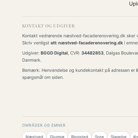
Upl
KONTAKT OG UDGIVER
Kontakt vedrørende næstved-facaderenovering.dk sker vi
Skriv venligst
att: næstved-facaderenovering.dk
i emnef
Udgiver:
BGGD Digital
, CVR:
34482853
, Dalgas Bouleva
Danmark.
Bemærk: Henvendelse og kundekontakt på adressen er
spørgsmål om siden.
OMRÅDER OG EMNER
Næstved
Glumsø
Ringsted
Sorø
Slagelse
Ko