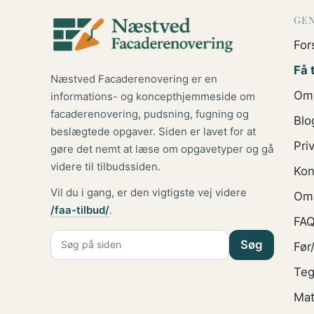
GE
For
Få 
Næstved Facaderenovering er en
Om 
informations- og koncepthjemmeside om
facaderenovering, pudsning, fugning og
Blo
beslægtede opgaver. Siden er lavet for at
Priv
gøre det nemt at læse om opgavetyper og gå
videre til tilbudssiden.
Kon
Vil du i gang, er den vigtigste vej videre
Om
/faa-tilbud/
.
FA
Søg
Før
Teg
Mat