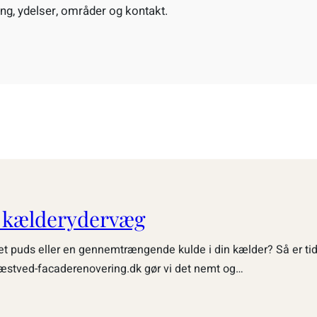
ng, ydelser, områder og kontakt.
f kælderydervæg
let puds eller en gennemtrængende kulde i din kælder? Så er tide
æstved-facaderenovering.dk gør vi det nemt og…