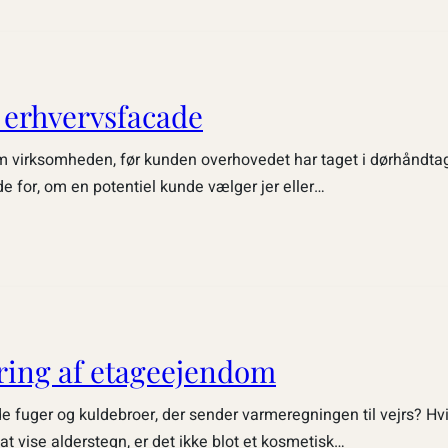
 erhvervsfacade
m virksomheden, før kunden overhovedet har taget i dørhåndtag
 for, om en potentiel kunde vælger jer eller…
ring af etageejendom
e fuger og kuldebroer, der sender varmeregningen til vejrs? Hv
 vise alderstegn, er det ikke blot et kosmetisk…