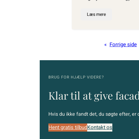
Læs mere
«
Forrige side
BRUG FOR HJÆLP VIDERE?
Klar til at give faca
Hvis du ikke fandt det, du søgte efter, er 
Hent gratis tilbud
Kontakt os