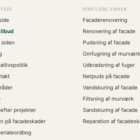
NVEJE
POPULÆRE EMNER
side
Facaderenovering
tilbud
Renovering af facade
siden
Pudsning af facade
g
Omfugning af murvær
atlivspolitik
Udkradsning af fuger
takt
Netpuds på facade
råder
Vandskuring af facade
Q
Filtsning af murværk
/efter projekter
Sandskuring af facade
n på facadeskader
Reparation af facadesk
erialeordbog