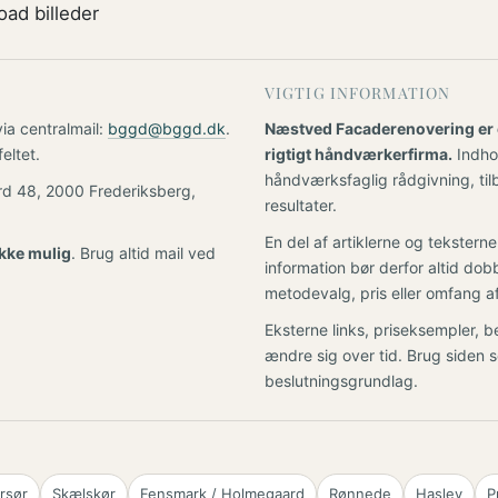
oad billeder
VIGTIG INFORMATION
a centralmail:
bggd@bggd.dk
.
Næstved Facaderenovering er 
eltet.
rigtigt håndværkerfirma.
Indhol
håndværksfaglig rådgivning, tilb
rd 48, 2000 Frederiksberg,
resultater.
En del af artiklerne og tekstern
ikke mulig
. Brug altid mail ved
information bør derfor altid dob
metodevalg, pris eller omfang a
Eksterne links, priseksempler, 
ændre sig over tid. Brug siden s
beslutningsgrundlag.
rsør
Skælskør
Fensmark / Holmegaard
Rønnede
Haslev
P