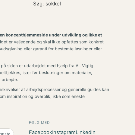
Søg: sokkel
en koncepthjemmeside under udvikling og ikke et
det er vejledende og skal ikke opfattes som konkret
udsgivning eller garanti for bestemte løsninger eller
e på siden er udarbejdet med hjælp fra AI. Vigtig
belttjekkes, især før beslutninger om materialer,
f arbejde.
beskrivelser af arbejdsprocesser og generelle guides kan
om inspiration og overblik, ikke som eneste
FØLG MED
Facebook
Instagram
LinkedIn
ræstø