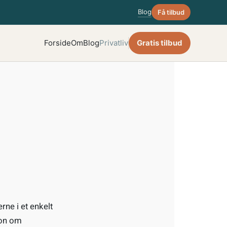
Blog
Få tilbud
Forside
Om
Blog
Privatliv
Gratis tilbud
erne i et enkelt
ion om