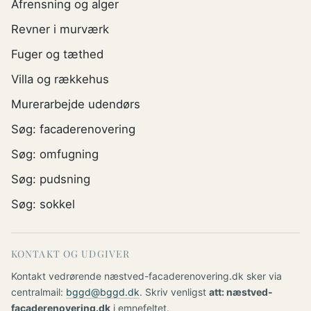
Afrensning og alger
Revner i murværk
Fuger og tæthed
Villa og rækkehus
Murerarbejde udendørs
Søg: facaderenovering
Søg: omfugning
Søg: pudsning
Søg: sokkel
KONTAKT OG UDGIVER
Kontakt vedrørende næstved-facaderenovering.dk sker via
centralmail:
bggd@bggd.dk
. Skriv venligst
att: næstved-
facaderenovering.dk
i emnefeltet.