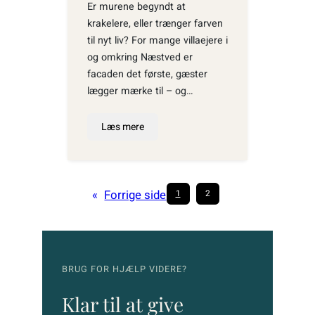
Er murene begyndt at
krakelere, eller trænger farven
til nyt liv? For mange villaejere i
og omkring Næstved er
facaden det første, gæster
lægger mærke til – og…
Læs mere
«
Forrige side
1
2
BRUG FOR HJÆLP VIDERE?
Klar til at give