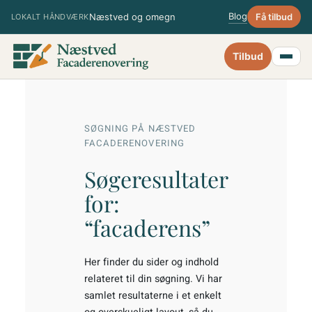
Spring
Blog
Næstved og omegn
Få tilbud
LOKALT HÅNDVÆRK
til
indhold
Tilbud
SØGNING PÅ NÆSTVED
FACADERENOVERING
Søgeresultater
for:
“facaderens”
Her finder du sider og indhold
relateret til din søgning. Vi har
samlet resultaterne i et enkelt