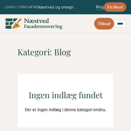
Spring
Blog
Næstved og omegn
Få tilbud
LOKALT HÅNDVÆRK
til
indhold
Tilbud
Kategori:
Blog
Ingen indlæg fundet
Der er ingen indlæg i denne kategori endnu.