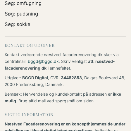
Søg: omfugning
Søg: pudsning
Søg: sokkel
KONTAKT OG UDGIVER
Kontakt vedrørende næstved-facaderenovering.dk sker via
centralmail:
bggd@bggd.dk
. Skriv venligst
att: næstved-
facaderenovering.dk
i emnefeltet.
Udgiver:
BGGD Digital
, CVR:
34482853
, Dalgas Boulevard 48,
2000 Frederiksberg, Danmark.
Bemærk: Henvendelse og kundekontakt på adressen er
ikke
mulig
. Brug altid mail ved spørgsmål om siden.
VIGTIG INFORMATION
Næstved Facaderenovering er en koncepthjemmeside under
udvikling og ikke et rigtigt håndværkerfirma.
Indholdet er