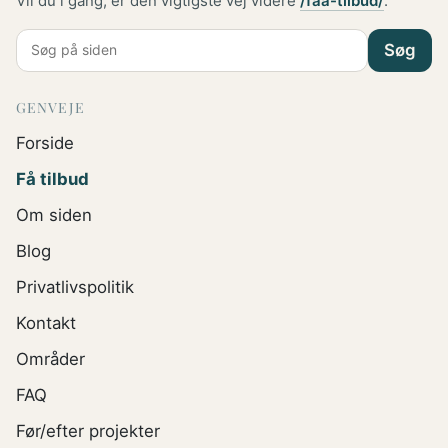
Vil du i gang, er den vigtigste vej videre
/faa-tilbud/
.
Søg
GENVEJE
Forside
Få tilbud
Om siden
Blog
Privatlivspolitik
Kontakt
Områder
FAQ
Før/efter projekter