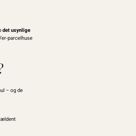
op
det usynlige
0’er-parcelhuse
?
hul – og de
jældent