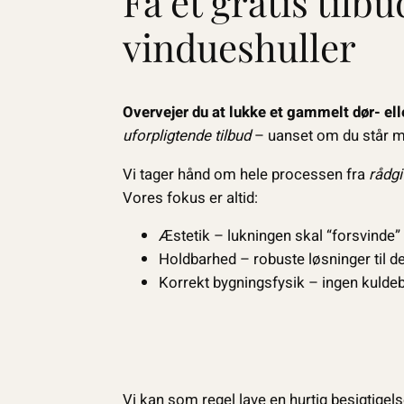
Få et gratis tilb
vindueshuller
Overvejer du at lukke et gammelt dør- ell
uforpligtende tilbud
– uanset om du står me
Vi tager hånd om hele processen fra
rådgi
Vores fokus er altid:
Æstetik – lukningen skal “forsvinde”
Holdbarhed – robuste løsninger til d
Korrekt bygningsfysik – ingen kuldeb
Vi kan som regel lave en hurtig besigtigels