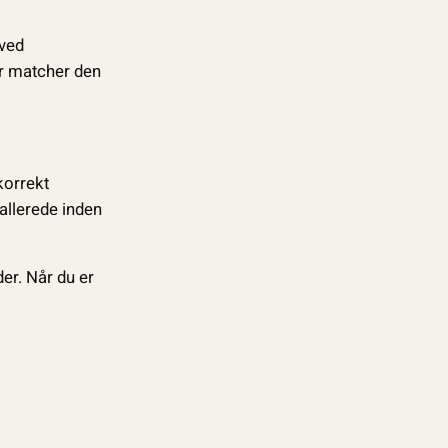
tved
er matcher den
korrekt
allerede inden
der. Når du er