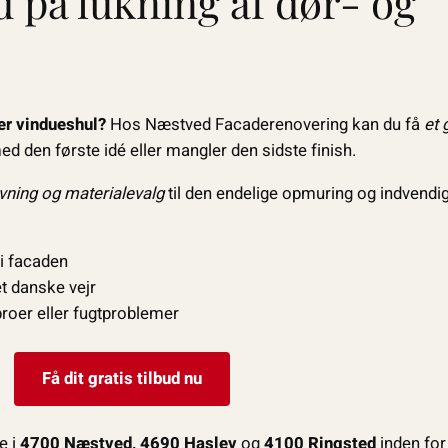
ud på lukning af dør- og
er vindueshul?
Hos Næstved Facaderenovering kan du få
et 
d den første idé eller mangler den sidste finish.
vning og materialevalg
til den endelige opmuring og indvendig
 i facaden
et danske vejr
roer eller fugtproblemer
Få dit gratis tilbud nu
e i
4700 Næstved, 4690 Haslev
og
4100 Ringsted
inden for