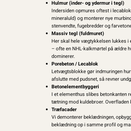
Hulmur (inder- og ydermur i tegl)
Indersiden opmures oftest i lecablok
mineraluld) og monterer nye murbinde
stenvendte, fugebredder og farveton
Massiv tegl (fuldmuret)
Her skal hele vægtykkelsen lukkes i
– ofte en NHL-kalkmørtel på ældre hu
dominerer.
Porebeton / Lecablok
Letvægtsblokke gør indmuringen hurt
afslutte med pudsnet, så revner undgå
Betonelementbyggeri
I et elementhus slibes betonkanten r
tætning mod kuldebroer. Overfladen 
Træfacader
Vi demonterer beklædningen, opbygge
beklædning op i samme profil og mal