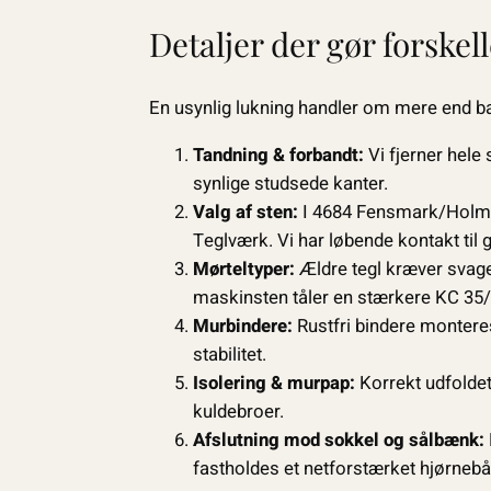
Detaljer der gør forskel
En usynlig lukning handler om mere end b
Tandning & forbandt:
Vi fjerner hele
synlige studsede kanter.
Valg af sten:
I 4684 Fensmark/Holmeg
Teglværk. Vi har løbende kontakt til 
Mørteltyper:
Ældre tegl kræver svage
maskinsten tåler en stærkere KC 35
Murbindere:
Rustfri bindere montere
stabilitet.
Isolering & murpap:
Korrekt udfoldet
kuldebroer.
Afslutning mod sokkel og sålbænk:
fastholdes et netforstærket hjørnebå