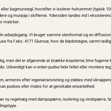
 eller bagmurstegl, hvorefter vi isolerer hulrummet (typisk 
re og murpap i skifterne. Ydersiden tandes ind i eksisterend
er matcher.
 én arbejdsgang. Vi bruger samme stenformat og en diffusio
se fra f.eks. 4171 Glumsø, hvor de blødstrøgne, varmt rødlig
ig, men det er afgørende at
brække knasterne
, lime fugerne 
s. Udvendigt kan vi enten pudse hele feltet eller montere tegl
en, armeres efter ingeniør­anvisning og støbes med skrappere 
kan pudses eller males for at genskabe ensartethed.
r ny regelvæg med dampspærre, isolering og vindspærre, før
ingstype.