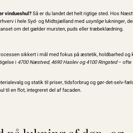
er vindueshul?
Så er du landet det helt rigtige sted. Hos Næs
rhverv i hele Syd- og Midtsjælland med
usynlige
lukninger, d
 uanset om det gælder mursten, puds eller træbeklædning.
i processen sikkert i mål med fokus på æstetik, holdbarhed og 
tigelse i
4700 Næstved, 4690 Haslev og 4100 Ringsted
– ofte 
rialevalg og statik til priser, tidsforbrug og gør-det-selv-fæl
ul til en flot, integreret del af facaden.