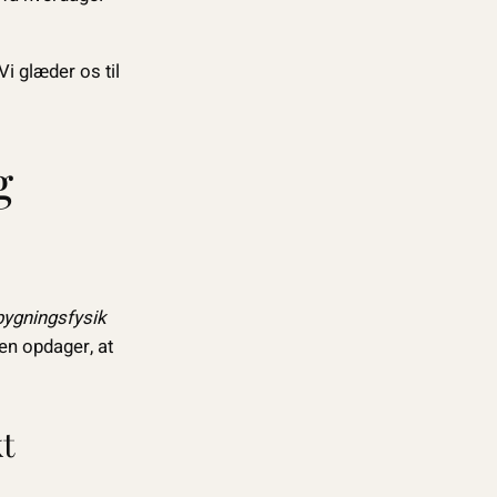
i glæder os til
g
bygningsfysik
den opdager, at
t