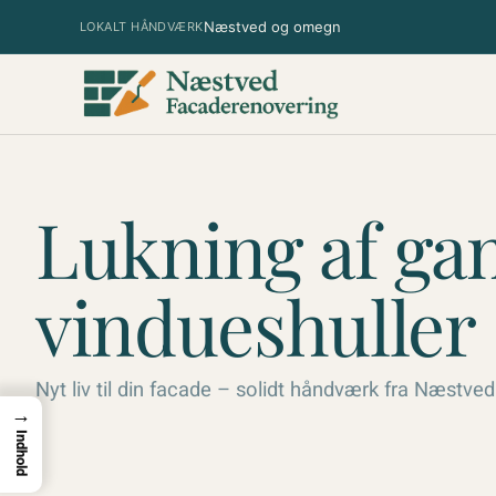
Spring
Næstved og omegn
LOKALT HÅNDVÆRK
til
indhold
Lukning af ga
vindueshuller
Nyt liv til din facade – solidt håndværk fra Næstved
→
Indhold