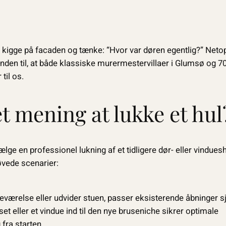
 – kigge på facaden og tænke: “Hvor var døren egentlig?” Net
nden til, at både klassiske murermestervillaer i Glumsø og 7
til os.
t mening at lukke et hul
ælge en professionel lukning af et tidligere dør- eller vindues
øvede scenarier:
deværelse eller udvider stuen, passer eksisterende åbninger s
et eller et vindue ind til den nye bruseniche sikrer optimale
fra starten.