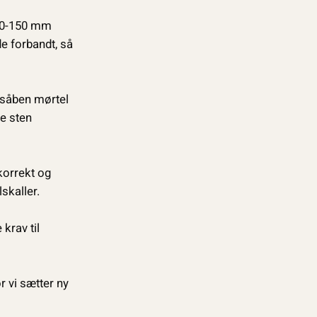
100-150 mm
e forbandt, så
nsåben mørtel
e sten
korrekt og
skaller.
krav til
 vi sætter ny