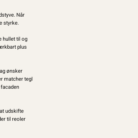
dstyve. Når
 styrke.
hullet til og
ærkbart plus
dag ønsker
er matcher tegl
r facaden
at udskifte
 til reoler