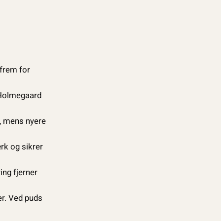
 frem for
 Holmegaard
r, mens nyere
rk og sikrer
ing fjerner
er. Ved puds