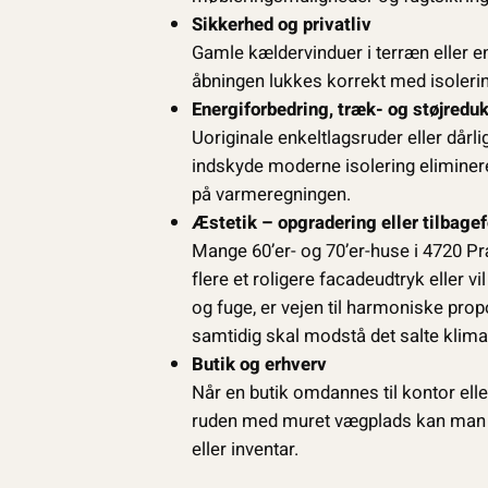
Sikkerhed og privatliv
Gamle kældervinduer i terræn eller en
åbningen lukkes korrekt med isoler
Energiforbedring, træk- og støjreduk
Uoriginale enkeltlagsruder eller dårli
indskyde moderne isolering eliminere
på varmeregningen.
Æstetik – opgradering eller tilbage
Mange 60’er- og 70’er-huse i 4720 Præ
flere et roligere facadeudtryk eller v
og fuge, er vejen til harmoniske pro
samtidig skal modstå det salte klima
Butik og erhverv
Når en butik omdannes til kontor eller
ruden med muret vægplads kan man ud
eller inventar.