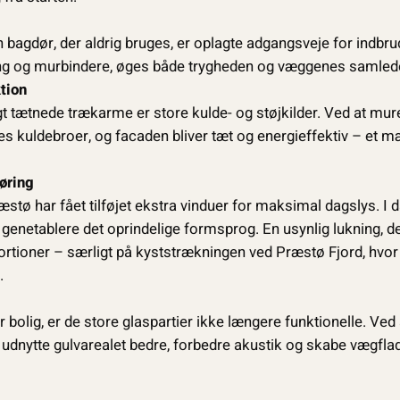
 bagdør, der aldrig bruges, er oplagte adgangsveje for indbru
ing og murbindere, øges både trygheden og væggenes samlede
tion
gt tætnede trækarme er store kulde- og støjkilder. Ved at mure 
s kuldebroer, og facaden bliver tæt og energieffektiv – et m
føring
stø har fået tilføjet ekstra vinduer for maksimal dagslys. I 
il genetablere det oprindelige formsprog. En usynlig lukning, d
portioner – særligt på kyststrækningen ved Præstø Fjord, hvo
.
 bolig, er de store glaspartier ikke længere funktionelle. Ved 
nytte gulvarealet bedre, forbedre akustik og skabe vægflader