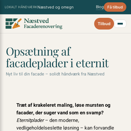
Spring
×
Blog
Næstved og omegn
Få tilbud
LOKALT HÅNDVÆRK
til
indhold
Tilbud
Opsætning af
facadeplader i eternit
Nyt liv til din facade – solidt håndværk fra Næstved
Træt af krakeleret maling, løse mursten og
facader, der suger vand som en svamp?
Eternitplader
– den moderne,
vedligeholdelseslette løsning – kan forvandle