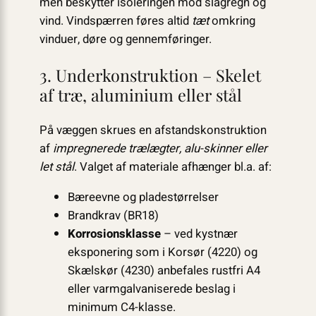
men beskytter isoleringen mod slagregn og
vind. Vindspærren føres altid
tæt
omkring
vinduer, døre og gennemføringer.
3. Underkonstruktion – Skelet
af træ, aluminium eller stål
På væggen skrues en afstandskonstruktion
af
impregnerede trælægter, alu-skinner eller
let stål
. Valget af materiale afhænger bl.a. af:
Bæreevne og pladestørrelser
Brandkrav (BR18)
Korrosionsklasse
– ved kystnær
eksponering som i Korsør (4220) og
Skælskør (4230) anbefales rustfri A4
eller varmgalvaniserede beslag i
minimum C4-klasse.