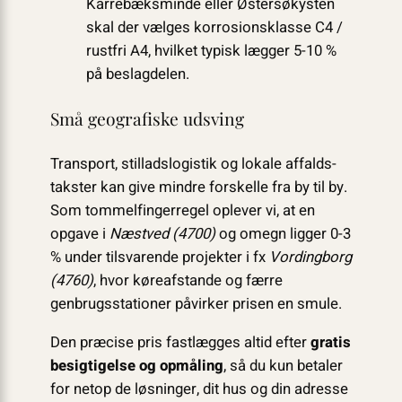
Karrebæksminde eller Østersø­kysten
skal der vælges korrosions­klasse C4 /
rustfri A4, hvilket typisk lægger 5-10 %
på beslag­delen.
Små geografiske udsving
Transport, stillads­logistik og lokale affalds­
takster kan give mindre forskelle fra by til by.
Som tommelfingerregel oplever vi, at en
opgave i
Næstved (4700)
og omegn ligger 0-3
% under tilsvarende projekter i fx
Vordingborg
(4760)
, hvor køreafstande og færre
genbrugs­stationer påvirker prisen en smule.
Den præcise pris fastlægges altid efter
gratis
besigtigelse og opmåling
, så du kun betaler
for netop de løsninger, dit hus og din adresse