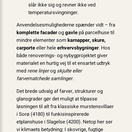
slår ikke sig og revner ikke ved
temperatursvingninger.
Anvendelsesmulighederne spænder vidt – fra
komplette facader
og
gavle
på parcelhuse til
mindre elementer som
karnapper, skure,
carporte
eller hele
erhvervsbygninger
. Hos
både renoverings- og nybygprojektet giver
materialet en hurtig vej til et ensartet udtryk
med
rene linjer
og
skjulte eller
farvematchede samlinger
.
Det brede udvalg af farver, strukturer og
glansgrader gør det muligt at tilpasse
løsningen til alt fra klassiske murstensvillaer
i Sorø (4180) til funkisinspirerede
etplanshuse i Slagelse (4200). Netop her ser
vi klimaets betydning: I skovrige, fugtige