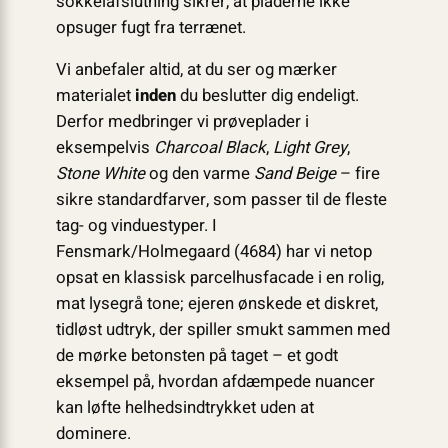
sokkelafslutning sikrer, at pladerne ikke
opsuger fugt fra terrænet.
Vi anbefaler altid, at du ser og mærker
materialet
inden
du beslutter dig endeligt.
Derfor medbringer vi prøveplader i
eksempelvis
Charcoal Black
,
Light Grey
,
Stone White
og den varme
Sand Beige
– fire
sikre standardfarver, som passer til de fleste
tag- og vinduestyper. I
Fensmark/Holmegaard (4684) har vi netop
opsat en klassisk parcelhusfacade i en rolig,
mat lysegrå tone; ejeren ønskede et diskret,
tidløst udtryk, der spiller smukt sammen med
de mørke betonsten på taget – et godt
eksempel på, hvordan afdæmpede nuancer
kan løfte helhedsindtrykket uden at
dominere.