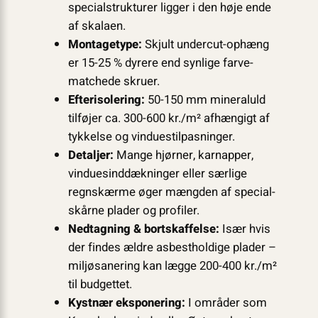
special­strukturer ligger i den høje ende
af skalaen.
Montagetype:
Skjult undercut-ophæng
er 15-25 % dyrere end synlige farve­
matchede skruer.
Efterisolering:
50-150 mm mineraluld
tilføjer ca. 300-600 kr./m² afhængigt af
tykkelse og vindues­tilpasninger.
Detaljer:
Mange hjørner, karnapper,
vindues­inddækninger eller særlige
regnskærme øger mængden af special­
skårne plader og profiler.
Nedtagning & bortskaffelse:
Især hvis
der findes ældre asbestholdige plader –
miljøsanering kan lægge 200-400 kr./m²
til budgettet.
Kystnær eksponering:
I områder som