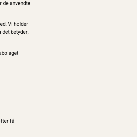
or de anvendte
ed. Vi holder
 det betyder,
nabolaget
fter få