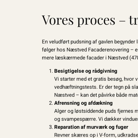
Vores proces – tr
En veludført pudsning af gavlen begynder 
følger hos Næstved Facaderenovering – en m
mere læskærmede facader i Næstved (470
Besigtigelse og rådgivning
Vi starter med et gratis besøg, hvor 
vedhæftningstests. Er der tegn på s
Næstved – kan det påvirke både mater
Afrensning og afdækning
Alger og løstsiddende puds fjernes m
og svampespærre. Vi dækker vinduer,
Reparation af murværk og fuger
Revner skæres op i V-form, udkrad