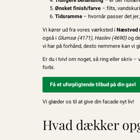
Tidligere behandling
– er der nuvær
Ønsket finish/farve
– filts, vandskuri
Tidsramme
– hvornår passer det jer,
Vi kører ud fra vores værksted i
Næstved 
også i
Glumsø (4171)
,
Haslev (4690)
og de
vi har på forhånd, desto nemmere kan vi giv
Er du i tvivl om noget, så ring eller skriv 
forbi.
Få et uforpligtende tilbud på din gavl
Vi glæder os til at give din facade nyt liv!
Hvad dækker opg