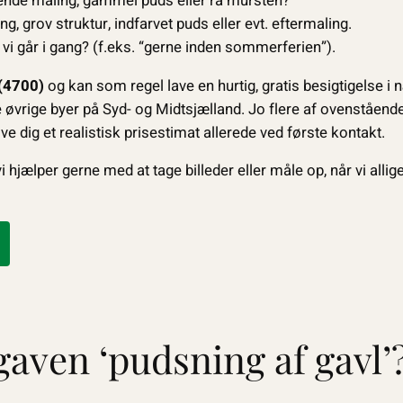
ende maling, gammel puds eller rå mursten?
ng, grov struktur, indfarvet puds eller evt. eftermaling.
 vi går i gang? (f.eks. “gerne inden sommerferien”).
(4700)
og kan som regel lave en hurtig, gratis besigtigelse 
 øvrige byer på Syd- og Midtsjælland. Jo flere af ovenståend
e dig et realistisk prisestimat allerede ved første kontakt.
– vi hjælper gerne med at tage billeder eller måle op, når vi al
aven ‘pudsning af gavl’