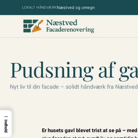
Spring
Næstved og omegn
LOKALT HÅNDVÆRK
til
indhold
Pudsning af ga
Nyt liv til din facade – solidt håndværk fra Næstved
→
Indhold
Er husets gavl blevet trist at se på – med