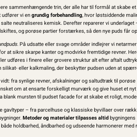
lere sammenhængende trin, der alle har til formål at skabe et
t udfører vi en
grundig forbehandling
, hvor løstsiddende mali
r salte neutraliseres kemisk. Derefter reparerer vi underlaget
kiftes, og porøse partier forstærkes, så den nye puds får op
undpuds
. På udsatte eller svage områder indlejrer vi netarme
or at sikre skarpe kanter og modvirke fremtidige revner. Here
er udføres i finere eller grovere struktur alt efter aftalt udtryk
n silikat- eller kalkmaling, der beskytter pudsen uden at spærr
vidt: fra synlige revner, afskalninger og saltudtræk til porøse
 ønsket om at ensarte forskelligt murværk og give huset et nyt
ra blank mursten til pudset facade for at skabe et roligt, mode
 gavltyper – fra parcelhuse og klassiske byvillaer over ræk
bygninger.
Metoder og materialer tilpasses altid
bygningens 
 så både holdbarhed, åndbarhed og udseende harmonerer med r