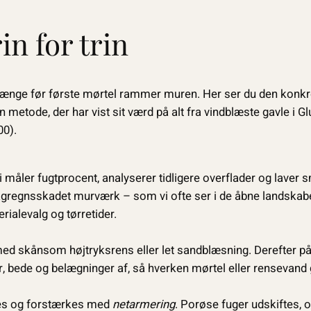
in for trin
længe før første mørtel rammer muren. Her ser du den konkre
etode, der har vist sit værd på alt fra vindblæste gavle i Gl
0).
vi måler fugtprocent, analyserer tidligere overflader og laver 
lagregnsskadet murværk – som vi ofte ser i de åbne landskabe
ialevalg og tørretider.
ed skånsom højtryksrens eller let sandblæsning. Derefter på
 bede og belægninger af, så hverken mørtel eller rensevand 
ses og forstærkes med
netarmering
. Porøse fuger udskiftes,