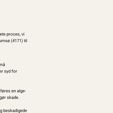
te proces, vi
umsø (4171) til
små
r syd for
føres en alge-
gør skade.
 og beskadigede