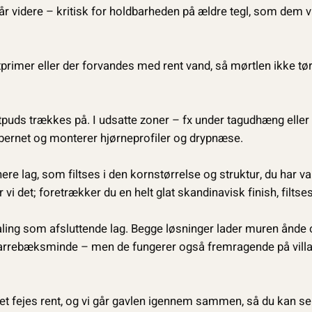
 går videre – kritisk for holdbarheden på ældre tegl, som dem v
tprimer eller der forvandes med rent vand, så mørtlen ikke tørr
tpuds trækkes på. I udsatte zoner – fx under tagudhæng elle
fibernet og monterer hjørneprofiler og drypnæse.
re lag, som filt­ses i den kornstørrelse og struktur, du har v
r vi det; foretrækker du en helt glat skandinavisk finish, filts
aling som afsluttende lag. Begge løsninger lader muren ånde
Karrebæksminde – men de fungerer også fremragende på villa
et fejes rent, og vi går gavlen igennem sammen, så du kan se 