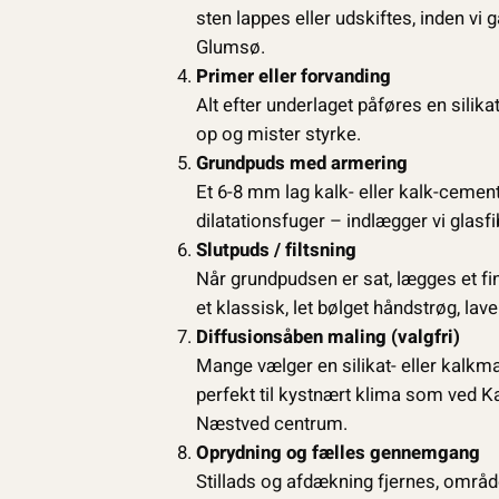
sten lappes eller udskiftes, inden vi
Glumsø.
Primer eller forvanding
Alt efter underlaget påføres en silika
op og mister styrke.
Grundpuds med armering
Et 6-8 mm lag kalk- eller kalk-cemen
dilatationsfuger – indlægger vi glas
Slutpuds / filtsning
Når grundpudsen er sat, lægges et fine
et klassisk, let bølget håndstrøg, lave
Diffusionsåben maling (valgfri)
Mange vælger en silikat- eller kalkm
perfekt til kystnært klima som ved 
Næstved centrum.
Oprydning og fælles gennemgang
Stillads og afdækning fjernes, områd