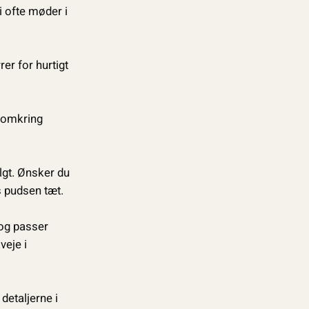
i ofte møder i
er for hurtigt
r omkring
algt. Ønsker du
es pudsen tæt.
 og passer
veje i
detaljerne i