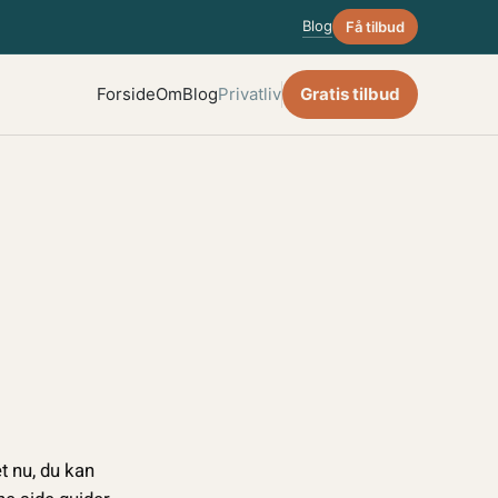
Blog
Få tilbud
Forside
Om
Blog
Privatliv
Gratis tilbud
t nu, du kan