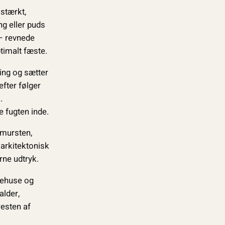
 stærkt,
ng eller puds
 – revnede
timalt fæste.
ring og sætter
fter følger
.
e fugten inde.
 mursten,
 arkitektonisk
rne udtryk.
kehuse og
alder,
esten af