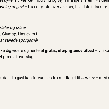
 beskytte murværket mod vind og vejr i mange år frem. På den
sning af gavl
– fra de første overvejelser, til sidste filtsestrøg
ialer og priser
 Glumsø, Haslev m.fl.
t stillede spørgsmål
ikke dig videre og hente et
gratis, uforpligtende tilbud
– vi ska
et præcist overslag.
hvordan din gavl kan forvandles fra medtaget til
som ny
– med so