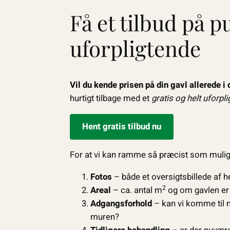
Få et tilbud på p
uforpligtende
Vil du kende prisen på din gavl allerede i
hurtigt tilbage med et
gratis og helt uforpl
Hent gratis tilbud nu
For at vi kan ramme så præcist som mulig
Fotos
– både et oversigtsbillede af h
2
Areal
– ca. antal m
og om gavlen er i
Adgangsforhold
– kan vi komme til m
muren?