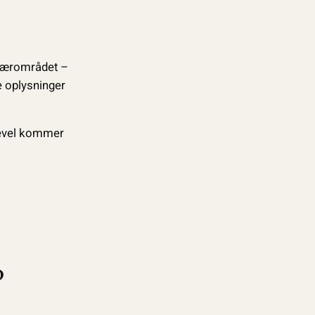
i nærområdet –
e oplysninger
ligevel kommer
?