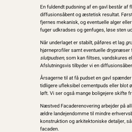
En fuldendt pudsning af en gavl består af f
diffusionsåbent og æstetisk resultat. Førs
fjernes mekanisk, og eventuelle alger elle
fuger udkradses og genfuges, løse sten uds
Når underlaget er stabilt, påføres et lag
gr
hjørneprofiler samt eventuelle drypnæser f
slutpudsen
, som kan filtses, vandskures ell
Afslutningsvis tilbyder vi en diffusionsåbe
Årsagerne til at få pudset en gavl spænder 
tidligere ufleksibel cementpuds eller blot
løft. Vi ser også mange boligejere skifte f
Næstved Facaderenovering arbejder på alle
ældre landejendomme til mindre erhvervs
konstruktion og arkitektoniske detaljer,
facaden.