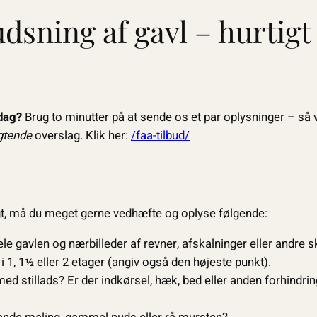
udsning af gavl – hurtigt
 dag?
Brug to minutter på at sende os et par oplysninger – så 
igtende
overslag. Klik her:
/faa-tilbud/
t, må du meget gerne vedhæfte og oplyse følgende:
ele gavlen og nærbilleder af revner, afskalninger eller andre s
 1, 1½ eller 2 etager (angiv også den højeste punkt).
ed stillads? Er der indkørsel, hæk, bed eller anden forhindrin