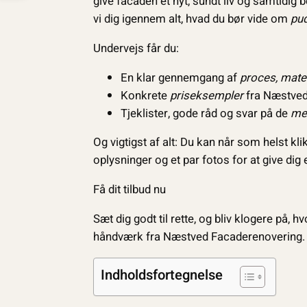
give facaden et nyt, sundt liv og samtidig
vi dig igennem alt, hvad du bør vide om
pud
Undervejs får du:
En klar gennemgang af
proces, mater
Konkrete
priseksempler
fra Næstved,
Tjeklister, gode råd og svar på de
mes
Og vigtigst af alt: Du kan når som helst kl
oplysninger og et par fotos for at give dig 
Få dit tilbud nu
Sæt dig godt til rette, og bliv klogere på, 
håndværk fra Næstved Facaderenovering.
Indholdsfortegnelse