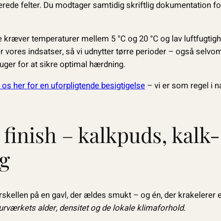
rede felter. Du modtager samtidig skriftlig dokumentation f
kræver temperaturer mellem 5 °C og 20 °C og lav luftfugtigh
vores indsatser, så vi udnytter tørre perioder – også selvom
 uger for at sikre optimal hærdning.
 os her for en uforpligtende besigtigelse
– vi er som regel i 
 finish – kalkpuds, kalk-
g
skellen på en gavl, der ældes smukt – og én, der krakelerer e
rværkets alder, densitet og de lokale klimaforhold
.