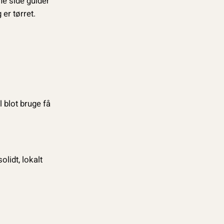
ne side guider
 er tørret.
l blot bruge få
lidt, lokalt