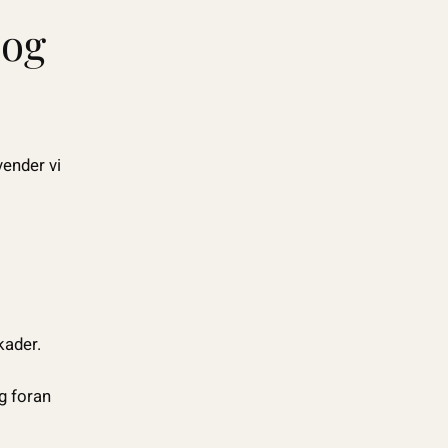
 og
vender vi
kader.
g foran