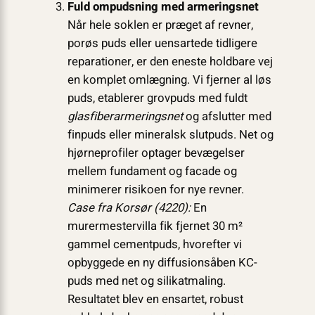
Fuld ompudsning med armeringsnet
Når hele soklen er præget af revner,
porøs puds eller uensartede tidligere
reparationer, er den eneste holdbare vej
en komplet omlægning. Vi fjerner al løs
puds, etablerer grovpuds med fuldt
glasfiber­armeringsnet
og afslutter med
finpuds eller mineralsk slutpuds. Net og
hjørneprofiler optager bevægelser
mellem fundament og facade og
minimerer risikoen for nye revner.
Case fra Korsør (4220):
En
murermestervilla fik fjernet 30 m²
gammel cementpuds, hvorefter vi
opbyggede en ny diffusionsåben KC-
puds med net og silikatmaling.
Resultatet blev en ensartet, robust