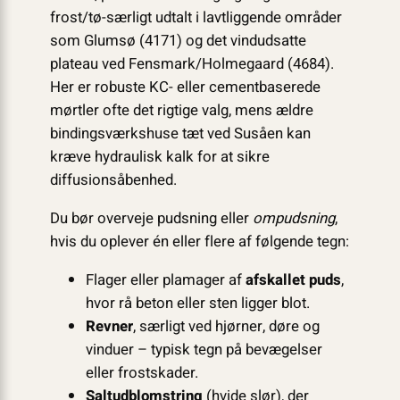
frost/tø-særligt udtalt i lavtliggende områder
som Glumsø (4171) og det vindudsatte
plateau ved Fensmark/Holmegaard (4684).
Her er robuste KC- eller cementbaserede
mørtler ofte det rigtige valg, mens ældre
bindingsværkshuse tæt ved Susåen kan
kræve hydraulisk kalk for at sikre
diffusionsåbenhed.
Du bør overveje pudsning eller
ompudsning
,
hvis du oplever én eller flere af følgende tegn:
Flager eller plamager af
afskallet puds
,
hvor rå beton eller sten ligger blot.
Revner
, særligt ved hjørner, døre og
vinduer – typisk tegn på bevægelser
eller frostskader.
Saltudblomstring
(hvide slør), der