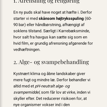
1. Afrensning og rengøring
En ny puds skal have noget at hæfte i. Derfor
starter vi med
skånsom højtryksspuling
(60-
90 bar) eller håndbørstning, afhængigt af
soklens tilstand. Særligt i Karrebæksminde,
hvor salt fra havgus kan sætte sig som en
hvid film, er grundig afrensning afgørende for
vedhæftningen.
2. Alge- og svampebehandling
Kystnært klima og åbne landskaber giver
mere fugt og mindre læ. Derfor behandler vi
altid med et
pH-neutralt alge- og
svampemiddel
, som får lov at virke, inden vi
skyller efter. Det reducerer risikoen for, at
nye organismer vokser ind i den