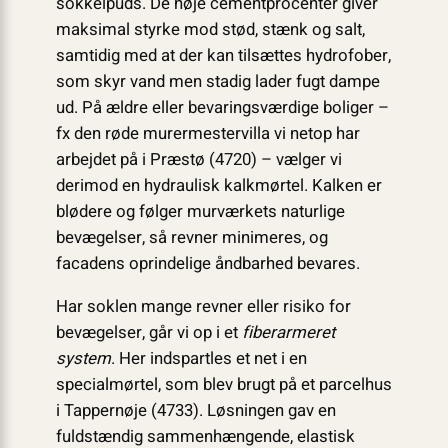
sokkelpuds. De høje cementprocenter giver
maksimal styrke mod stød, stænk og salt,
samtidig med at der kan tilsættes hydrofober,
som skyr vand men stadig lader fugt dampe
ud. På ældre eller bevaringsværdige boliger –
fx den røde murermestervilla vi netop har
arbejdet på i Præstø (4720) – vælger vi
derimod en hydraulisk kalkmørtel. Kalken er
blødere og følger murværkets naturlige
bevægelser, så revner minimeres, og
facadens oprindelige åndbarhed bevares.
Har soklen mange revner eller risiko for
bevægelser, går vi op i et
fiberarmeret
system
. Her indspartles et net i en
specialmørtel, som blev brugt på et parcelhus
i Tappernøje (4733). Løsningen gav en
fuldstændig sammenhængende, elastisk