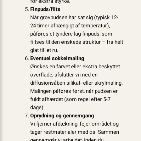
for ekstra styrke.
Finpuds/filts
Når grovpudsen har sat sig (typisk 12-
24 timer afhængigt af temperatur),
påføres et tyndere lag finpuds, som
filtses til den ønskede struktur – fra helt
glat til let ru.
Eventuel sokkelmaling
Ønskes en farvet eller ekstra beskyttet
overflade, afslutter vi med en
diffusionsåben silikat- eller akrylmaling.
Malingen påføres først, når pudsen er
fuldt afhærdet (som regel efter 5-7
dage).
Oprydning og gennemgang
Vi fjerner afdækning, fejer området og
tager restmaterialer med os. Sammen
gennemgår vi arbejdet, inden du