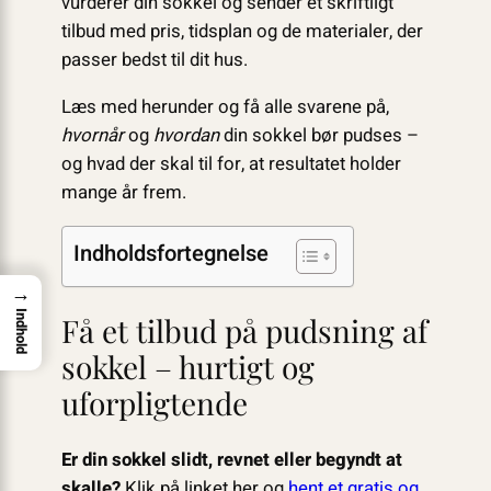
vurderer din sokkel og sender et skriftligt
tilbud med pris, tidsplan og de materialer, der
passer bedst til dit hus.
Læs med herunder og få alle svarene på,
hvornår
og
hvordan
din sokkel bør pudses –
og hvad der skal til for, at resultatet holder
mange år frem.
Indholdsfortegnelse
→
Indhold
Få et tilbud på pudsning af
sokkel – hurtigt og
uforpligtende
Er din sokkel slidt, revnet eller begyndt at
skalle?
Klik på linket her og
hent et gratis og