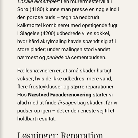
Lokale eksempler:
I en murermestervilla i
Sorø (4180) kunne man presse en nøgle ind i
den porøse puds – tegn på nedbrudt
kalkmørtel kombineret med opstigende fugt.
I Slagelse (4200) udbedrede vi en sokkel,
hvor hård akrylmaling havde spændt sig af i
store plader; under malingen stod vandet
nærmest og
perlede
på cementpudsen.
Fællesnævneren er, at små skader hurtigt
vokser, hvis de ikke udbedres: mere vand,
flere frostcyklusser og større reparationer.
Hos
Næstved Facaderenovering
starter vi
altid med at finde
årsagen
bag skaden, før vi
pudser op igen – det er den eneste vej til et
holdbart resultat.
Løsninger: Reparation,