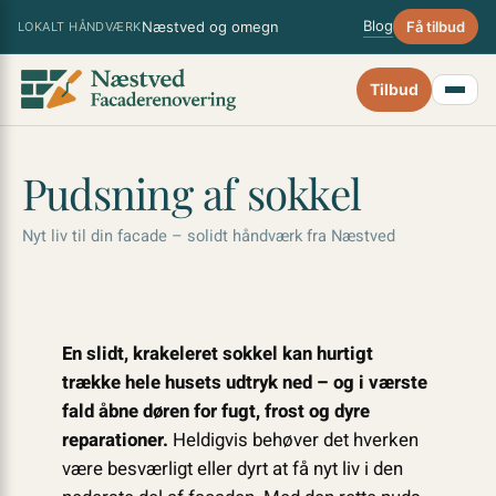
Spring
×
Blog
Næstved og omegn
Få tilbud
LOKALT HÅNDVÆRK
til
indhold
Tilbud
Pudsning af sokkel
Nyt liv til din facade – solidt håndværk fra Næstved
En slidt, krakeleret sokkel kan hurtigt
trække hele husets udtryk ned – og i værste
fald åbne døren for fugt, frost og dyre
reparationer.
Heldigvis behøver det hverken
være besværligt eller dyrt at få nyt liv i den