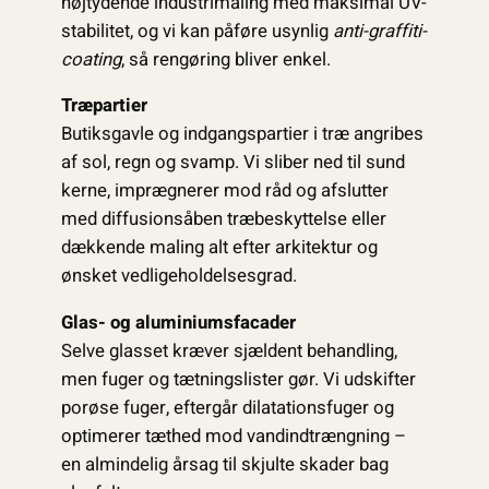
højtydende industrimaling med maksimal UV-
stabilitet, og vi kan påføre usynlig
anti-graffiti-
coating
, så rengøring bliver enkel.
Træpartier
Butiksgavle og indgangspartier i træ angribes
af sol, regn og svamp. Vi sliber ned til sund
kerne, imprægnerer mod råd og afslutter
med diffusionsåben træbeskyttelse eller
dækkende maling alt efter arkitektur og
ønsket vedligeholdelsesgrad.
Glas- og aluminiumsfacader
Selve glasset kræver sjældent behandling,
men fuger og tætningslister gør. Vi udskifter
porøse fuger, eftergår dilatationsfuger og
optimerer tæthed mod vandindtrængning –
en almindelig årsag til skjulte skader bag