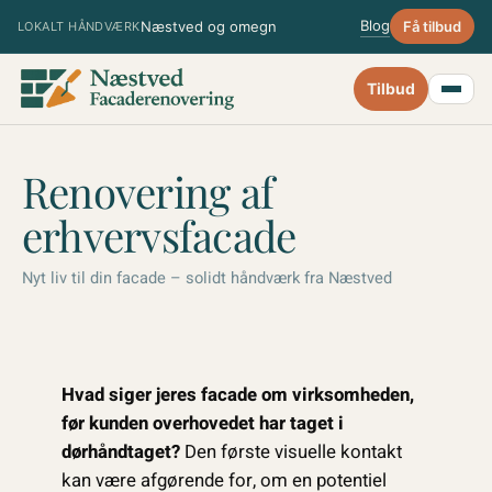
Spring
Blog
Næstved og omegn
Få tilbud
LOKALT HÅNDVÆRK
til
indhold
Tilbud
Renovering af
erhvervsfacade
Nyt liv til din facade – solidt håndværk fra Næstved
Hvad siger jeres facade om virksomheden,
før kunden overhovedet har taget i
dørhåndtaget?
Den første visuelle kontakt
kan være afgørende for, om en potentiel