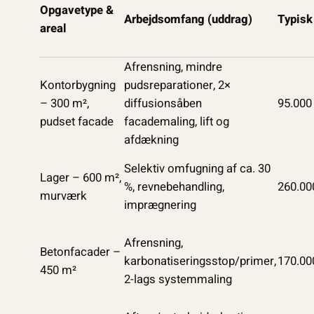
Opgavetype &
Arbejdsomfang (uddrag)
Typisk
areal
Afrensning, mindre
Kontorbygning
pudsreparationer, 2×
– 300 m²,
diffusionsåben
95.000
pudset facade
facademaling, lift og
afdækning
Selektiv omfugning af ca. 30
Lager – 600 m²,
%, revnebehandling,
260.00
murværk
imprægnering
Afrensning,
Betonfacader –
karbonatiseringsstop/primer,
170.00
450 m²
2-lags systemmaling