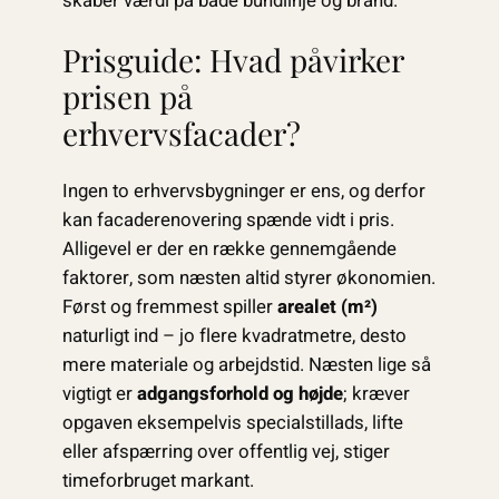
skaber værdi på både bundlinje og brand.
Prisguide: Hvad påvirker
prisen på
erhvervsfacader?
Ingen to erhvervsbygninger er ens, og derfor
kan facaderenovering spænde vidt i pris.
Alligevel er der en række gennemgående
faktorer, som næsten altid styrer økonomien.
Først og fremmest spiller
arealet (m²)
naturligt ind – jo flere kvadratmetre, desto
mere materiale og arbejdstid. Næsten lige så
vigtigt er
adgangsforhold og højde
; kræver
opgaven eksempelvis special­stillads, lifte
eller afspærring over offentlig vej, stiger
timeforbruget markant.