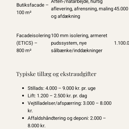
Aften-/natarbejde, hurtig
Butiksfacade –
aflevering, afrensning, maling
45.000
100 m²
og afdækning
Facadeisolering
100 mm isolering, armeret
(ETICS) –
pudssystem, nye
1.100.
800 m²
sålbænke/inddækninger
Typiske tillæg og ekstraudgifter
Stillads: 4.000 – 9.000 kr. pr. uge
Lift: 1.200 – 2.500 kr. pr. dag
Vejtilladelser/afspærring: 3.000 – 8.000
kr.
Affaldshåndtering og deponi: 2.000 –
8.000 kr.