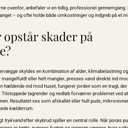
ne ovenfor, anbefaler vi en tidlig, professionel gennemgang. 
anget – og ofte holde både omkostninger og indgreb på et 
 opstår skader på
e?
vægge skyldes en kombination af alder, klimabelastning og 
 mangelfuldt eller helt mangler, presses vand direkte ind mo
en hældende ind mod huset, fungerer jorden som en tragt, der
 Tilstoppede tagrender og nedløb forværrer problemet ved at
n. Resultatet ses som afskallet eller hult puds, mikrorevner
gtede kælderrum.
igt
trykvand
efter skybrud spiller en central rolle. Når porøs p
længere er tætte, pumpes fugten op gennem væggen, hvor salt