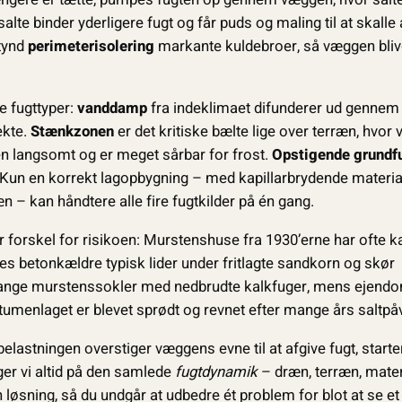
lte binder yderligere fugt og får puds og maling til at skalle a
 tynd
perimeterisolering
markante kuldebroer, så væggen bliv
e fugttyper:
vanddamp
fra indeklimaet difunderer ud genne
ekte.
Stænkzonen
er det kritiske bælte lige over terræn, hvor
 langsomt og er meget sårbar for frost.
Opstigende grundf
. Kun en korrekt lagopbygning – med kapillarbrydende materia
 – kan håndtere alle fire fugtkilder på én gang.
r forskel for risikoen: Murstenshuse fra 1930’erne har ofte k
s betonkældre typisk lider under fritlagte sandkorn og skør
i mange murstenssokler med nedbrudte kalkfuger, mens ejend
tumenlaget er blevet sprødt og revnet efter mange års saltpåv
elastningen overstiger væggens evne til at afgive fugt, starte
er vi altid på den samlede
fugtdynamik
– dræn, terræn, materi
 løsning, så du undgår at udbedre ét problem for blot at se et