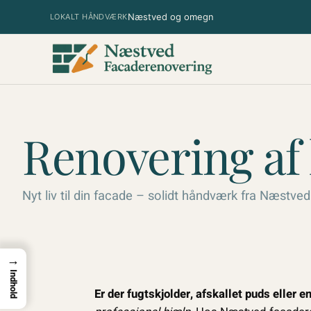
Spring
Næstved og omegn
LOKALT HÅNDVÆRK
til
indhold
Renovering af
Nyt liv til din facade – solidt håndværk fra Næstved
→
Indhold
Er der fugtskjolder, afskallet puds eller