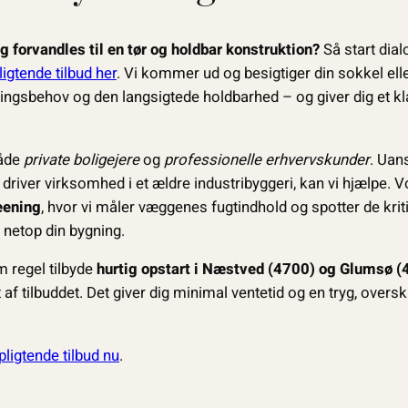
 forvandles til en tør og holdbar konstruktion?
Så start dia
ligtende tilbud her
. Vi kommer ud og besigtiger din sokkel el
ingsbehov og den langsigtede holdbarhed – og giver dig et klar
både
private boligejere
og
professionelle erhvervskunder
. Uan
 driver virksomhed i et ældre industribyggeri, kan vi hjælpe. 
eening
, hvor vi måler væggenes fugtindhold og spotter de kri
 netop din bygning.
m regel tilbyde
hurtig opstart i Næstved (4700) og Glumsø (
 af tilbuddet. Det giver dig minimal ventetid og en tryg, overs
rpligtende tilbud nu
.