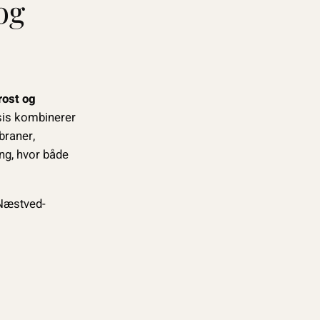
og
rost og
ksis kombinerer
raner,
ng, hvor både
 Næstved-