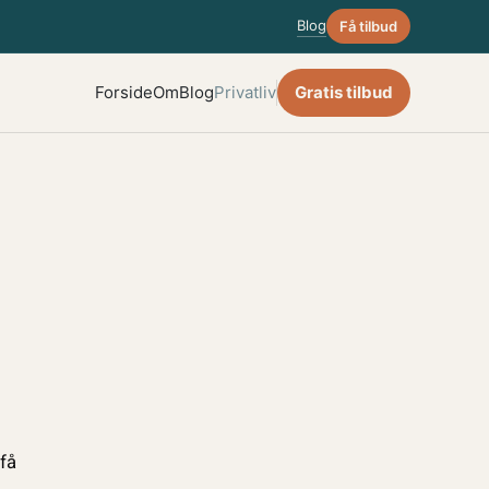
Blog
Få tilbud
Forside
Om
Blog
Privatliv
Gratis tilbud
 få