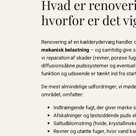
Hvad er renover
hvorfor er det vi
Renovering af en kælderydervæg handler 
mekanisk belastning
– og samtidig give so
vi
reparation
af skader (revner, porøse fug
diffusionsåbne pudssystemer og eventuel 
funktion og udseende er tænkt ind fra start
De mest almindelige udfordringer, vi møder
området, omfatter:
Indtrængende fugt, der giver mørke s
Afskalninger og løstsiddende puds el
Saltudblomstring (hvide, krystallinsk
Revner og utætte fuger, hvor vand k