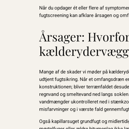
Når du opdager ét eller flere af symptomer
fugtscreening kan afklare årsagen og omf
Årsager: Hvorfor
kælderydervægg
Mange af de skader vi møder på kælderyder
udtjent fugtsikring. Når et omfangsdræn er
konstruktionen; bliver terrænfaldet desud
regnvand og smeltevand ned langs soklen.
vandmængder ukontrolleret ned i stænkzone
misfarvninger og i værste fald gennemfu
Også kapillarsuget grundfugt og midlertid
mørtelfuger eller ældre bitumenlag ikke 