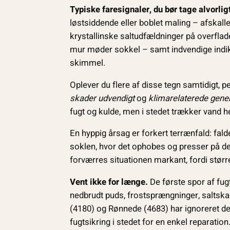
Typiske faresignaler, du bør tage alvorlig
løstsiddende eller boblet maling – afskallet 
krystallinske saltudfældninger på overflad
mur møder sokkel – samt indvendige indi
skimmel.
Oplever du flere af disse tegn samtidigt, 
skader udvendigt
og
klima­relaterede gene
fugt og kulde, men i stedet trækker vand he
En hyppig årsag er forkert terrænfald: fal
soklen, hvor det ophobes og presser på de
forværres situationen markant, fordi s
Vent ikke for længe.
De første spor af fug
nedbrudt puds, frostsprængninger, saltskad
(4180) og Rønnede (4683) har ignoreret de
fugtsikring i stedet for en enkel reparation