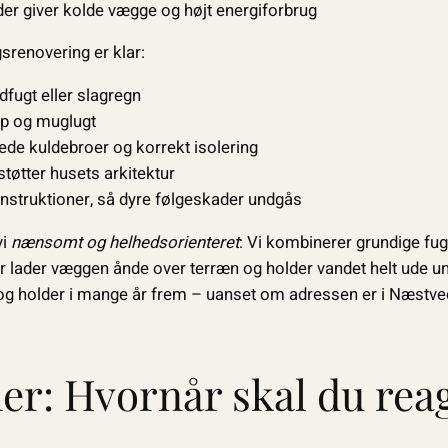
der giver kolde vægge og højt energiforbrug
renovering er klar:
fugt eller slagregn
 og muglugt
ede kuldebroer og korrekt isolering
støtter husets arkitektur
struktioner, så dyre følgeskader undgås
vi
nænsomt og helhedsorienteret
: Vi kombinerer grundige fug
r lader væggen ånde over terræn og holder vandet helt ude u
 og holder i mange år frem – uanset om adressen er i Næstved
er: Hvornår skal du rea