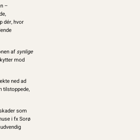
on –
de,
p dér, hvor
dende
ionen af
synlige
skytter mod
rekte ned ad
 tilstoppede,
geskader som
huse i fx Sorø
 udvendig