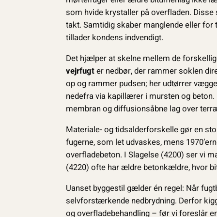
som hvide krystaller på overfladen. Disse sa
takt. Samtidig skaber manglende eller for
tillader kondens indvendigt.
Det hjælper at skelne mellem de forskellig
vejrfugt
er nedbør, der rammer soklen dir
op og rammer pudsen; her udtørrer væggen
nedefra via kapillærer i mursten og beton
membran og diffusionsåbne lag over terræn
Materiale- og tidsalderforskelle gør en sto
fugerne, som let udvaskes, mens 1970’erne
overfladebeton. I Slagelse (4200) ser v
(4220) ofte har ældre betonkældre, hvor bi
Uanset byggestil gælder én regel: Når fugtb
selvforstærkende nedbrydning. Derfor kigg
og overfladebehandling – før vi foreslår en