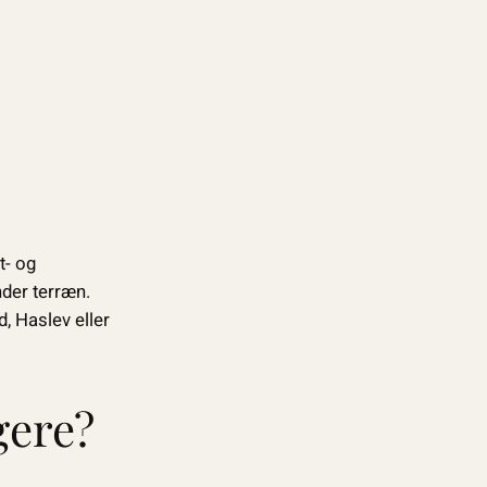
t- og
nder terræn.
, Haslev eller
gere?