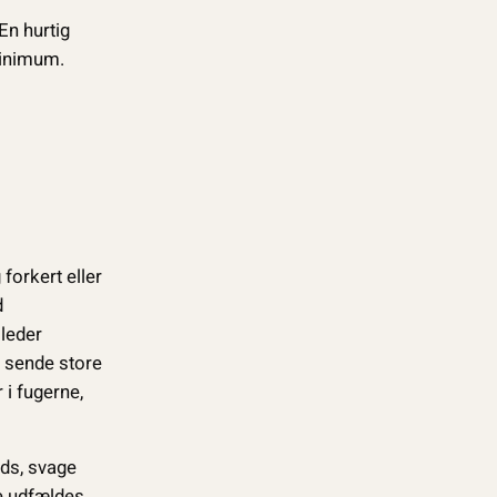
En hurtig
minimum.
forkert eller
d
 leder
 sende store
 i fugerne,
uds, svage
e udfældes