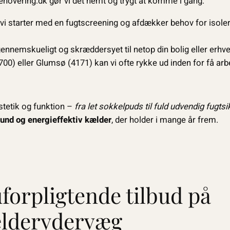
novering.dk gør vi det nemt og trygt at komme i gang:
vi starter med en fugtscreening og afdækker behov for isole
gennemskueligt og skræddersyet til netop din bolig eller erh
00) eller Glumsø (4171) kan vi ofte rykke ud inden for få ar
stetik og funktion –
fra let sokkelpuds til fuld udvendig fugtsi
sund og energieffektiv kælder
, der holder i mange år frem.
uforpligtende tilbud på
ælderydervæg