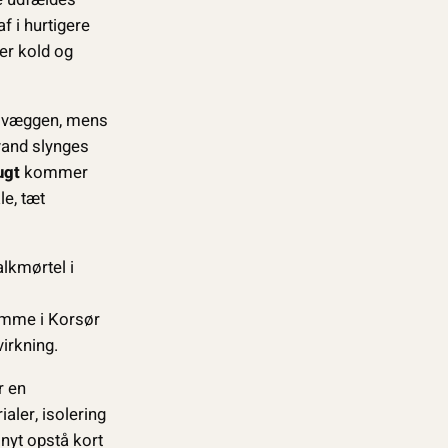
f i hurtigere
er kold og
m væggen, mens
 vand slynges
ugt
kommer
le, tæt
alkmørtel i
omme i Korsør
irkning.
r en
aler, isolering
 nyt opstå kort