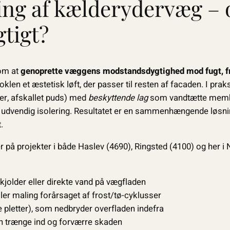
ing af kælderydervæg – 
gtigt?
om at
genoprette væggens modstandsdygtighed mod fugt, f
klen et æstetisk løft, der passer til resten af facaden. I pra
er, afskallet puds) med
beskyttende lag
som vandtætte memb
udvendig isolering. Resultatet er en sammenhængende løsni
.
 på projekter i både Haslev (4690), Ringsted (4100) og her i
kjolder eller direkte vand på vægfladen
ler maling forårsaget af frost/tø-cyklusser
e pletter), som nedbryder overfladen indefra
an trænge ind og forværre skaden