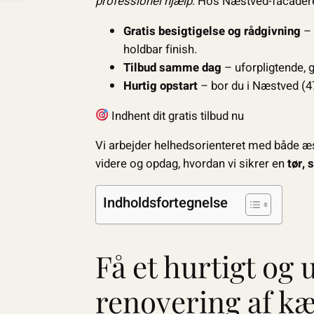
professionel hjælp
. Hos Næstved-facadere
Gratis besigtigelse og rådgivning
– 
holdbar finish.
Tilbud samme dag
– uforpligtende, 
Hurtig opstart
– bor du i Næstved (47
Indhent dit gratis tilbud nu
Vi arbejder helhedsorienteret med både æ
videre og opdag, hvordan vi sikrer en
tør, 
Indholdsfortegnelse
Få et hurtigt og 
renovering af k