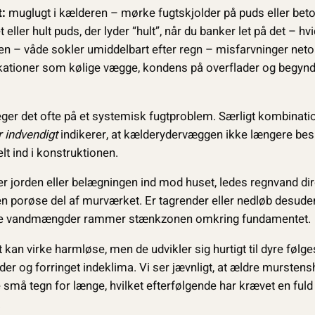
t:
muglugt i kælderen – mørke fugtskjolder på puds eller bet
eller hult puds, der lyder “hult”, når du banker let på det – hvi
en – våde sokler umiddelbart efter regn – misfarvninger neto
kationer som kølige vægge, kondens på overflader og begyn
peger det ofte på et systemisk fugtproblem. Særligt kombinat
r indvendigt
indikerer, at kælderydervæggen ikke længere be
lt ind i konstruktionen.
der jorden eller belægningen ind mod huset, ledes regnvand di
n porøse del af murværket. Er tagrender eller nedløb desuden
tørre vandmængder rammer stænkzonen omkring fundamentet.
t kan virke harmløse, men de udvikler sig hurtigt til dyre føl
er og forringet indeklima. Vi ser jævnligt, at ældre murstens
 små tegn for længe, hvilket efterfølgende har krævet en fuld
.