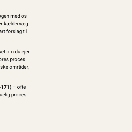
logen med os
ler kældervæg
t forslag til
set om du ejer
Vores proces
tiske områder,
4171)
– ofte
kuelig proces