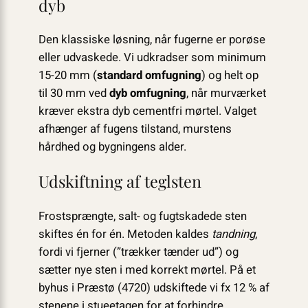
dyb
Den klassiske løsning, når fugerne er porøse
eller udvaskede. Vi udkradser som minimum
15-20 mm (
standard omfugning
) og helt op
til 30 mm ved
dyb omfugning
, når murværket
kræver ekstra dyb cementfri mørtel. Valget
afhænger af fugens tilstand, murstens
hårdhed og bygningens alder.
Udskiftning af teglsten
Frostsprængte, salt- og fugtskadede sten
skiftes én for én. Metoden kaldes
tandning
,
fordi vi fjerner (”trækker tænder ud”) og
sætter nye sten i med korrekt mørtel. På et
byhus i Præstø (4720) udskiftede vi fx 12 % af
stenene i stueetagen for at forhindre