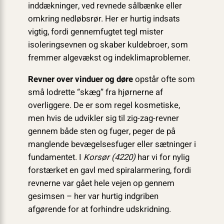
inddækninger, ved revnede sålbænke eller
omkring nedløbsrør. Her er hurtig indsats
vigtig, fordi gennemfugtet tegl mister
isoleringsevnen og skaber kuldebroer, som
fremmer algevækst og indeklima­problemer.
Revner over vinduer og døre
opstår ofte som
små lodrette “skæg” fra hjørnerne af
overliggere. De er som regel kosmetiske,
men hvis de udvikler sig til zig-zag-revner
gennem både sten og fuger, peger de på
manglende bevægelsesfuger eller sætninger i
fundamentet. I
Korsør (4220)
har vi for nylig
forstærket en gavl med spiralarmering, fordi
revnerne var gået hele vejen op gennem
gesimsen – her var hurtig indgriben
afgørende for at forhindre udskridning.