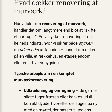
Hvad dækker renovering af
murværk?
Når vi taler om
renovering af murværk
,
handler det om langt mere end blot at “skifte
et par fuger”. En vellykket renovering er en
helhedsindsats, hvor vi sikrer både
styrken
og
udseendet
af facaden – uanset om det er
på en villa, et rækkehus, en etageejendom
eller en erhvervsbygning.
Typiske arbejdstrin i en komplet
murværksrenovering
Udkradsning og omfugning
– de gamle,
slidte fuger fræses eller bankes ud til
korrekt dybde, hvorefter der fuges på ny
med en mørtel, der passer til teglens