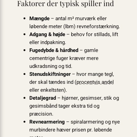
Faktorer der typisk spiller ind
Mængde
– antal m² murværk eller
løbende meter (lbm) revneforstærkning.
Adgang & højde
– behov for stillads, lift
eller indpakning.
Fugedybde & hårdhed
– gamle
cementrige fuger kræver mere
udkradsning og tid.
Stenudskiftninger
– hvor mange tegl,
der skal tændes ind (
procentvis andel
eller enkeltsten).
Detaljegrad
– hjørner, gesimser, stik og
gesimsbånd tager ekstra tid og
præcision.
Revnearmering
– spiralarmering og nye
murbindere hæver prisen pr. løbende