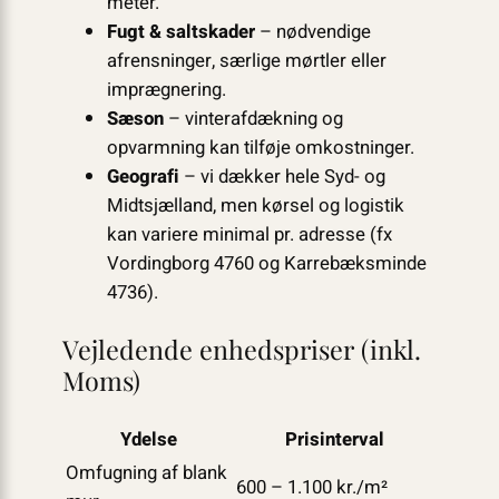
meter.
Fugt & saltskader
– nødvendige
afrensninger, særlige mørtler eller
imprægnering.
Sæson
– vinterafdækning og
opvarmning kan tilføje omkostninger.
Geografi
– vi dækker hele Syd- og
Midtsjælland, men kørsel og logistik
kan variere minimal pr. adresse (fx
Vordingborg 4760 og Karrebæksminde
4736).
Vejledende enhedspriser (inkl.
Moms)
Ydelse
Prisinterval
Omfugning af blank
600 – 1.100 kr./m²