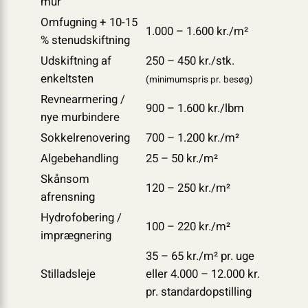
mur
Omfugning + 10-15
1.000 – 1.600 kr./m²
% stenudskiftning
Udskiftning af
250 – 450 kr./stk.
enkeltsten
(minimumspris pr. besøg)
Revnearmering /
900 – 1.600 kr./lbm
nye murbindere
Sokkelrenovering
700 – 1.200 kr./m²
Algebehandling
25 – 50 kr./m²
Skånsom
120 – 250 kr./m²
afrensning
Hydrofobering /
100 – 220 kr./m²
imprægnering
35 – 65 kr./m² pr. uge
Stilladsleje
eller 4.000 – 12.000 kr.
pr. standardopstilling