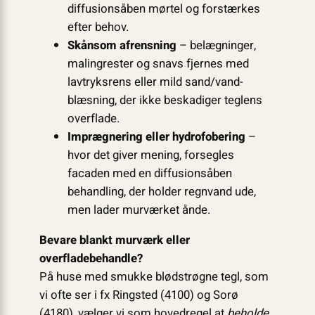
diffusionsåben mørtel og forstærkes
efter behov.
Skånsom afrensning
– belægninger,
malingrester og snavs fjernes med
lavtryksrens eller mild sand/vand-
blæsning, der ikke beskadiger teglens
overflade.
Imprægnering eller hydrofobering
–
hvor det giver mening, forsegles
facaden med en diffusionsåben
behandling, der holder regnvand ude,
men lader murværket ånde.
Bevare blankt murværk eller
overfladebehandle?
På huse med smukke blødstrøgne tegl, som
vi ofte ser i fx Ringsted (4100) og Sorø
(4180), vælger vi som hovedregel at
beholde