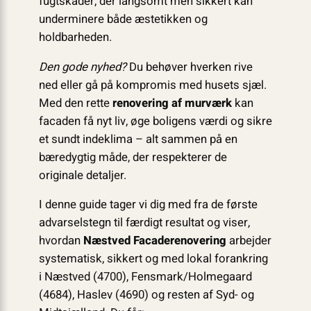
fugtskader, der langsomt men sikkert kan
underminere både æstetikken og
holdbarheden.
Den gode nyhed?
Du behøver hverken rive
ned eller gå på kompromis med husets sjæl.
Med den rette
renovering af murværk
kan
facaden få nyt liv, øge boligens værdi og sikre
et sundt indeklima – alt sammen på en
bæredygtig måde, der respekterer de
originale detaljer.
I denne guide tager vi dig med fra de første
advarselstegn til færdigt resultat og viser,
hvordan
Næstved Facaderenovering
arbejder
systematisk, sikkert og med lokal forankring
i Næstved (4700), Fensmark/Holmegaard
(4684), Haslev (4690) og resten af Syd- og