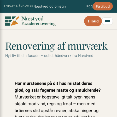
Spring
×
Blog
Næstved og omegn
Få tilbud
LOKALT HÅNDVÆRK
til
indhold
Tilbud
Renovering af murværk
Nyt liv til din facade – solidt håndværk fra Næstved
Har murstenene på dit hus mistet deres
glød, og står fugerne matte og smuldrende?
Murværket er bogstaveligt talt bygningens
skjold mod vind, regn og frost – men med
årtiernes slid opstår revner, afskalninger og