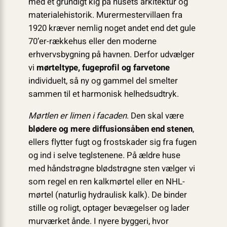
med et grundigt kig på husets arkitektur og
materialehistorik. Murermestervillaen fra
1920 kræver nemlig noget andet end det gule
70’er-rækkehus eller den moderne
erhvervsbygning på havnen. Derfor udvælger
vi
mørteltype, fugeprofil og farvetone
individuelt, så ny og gammel del smelter
sammen til et harmonisk helhedsudtryk.
Mørtlen er limen i facaden
. Den skal være
blødere og mere diffusionsåben end stenen
,
ellers flytter fugt og frostskader sig fra fugen
og ind i selve teglstenene. På ældre huse
med håndstrøgne blødstrøgne sten vælger vi
som regel en ren kalkmørtel eller en NHL-
mørtel (naturlig hydraulisk kalk). De binder
stille og roligt, optager bevægelser og lader
murværket ånde. I nyere byggeri, hvor