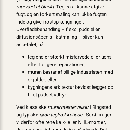
murværket blankt
. Tegl skal kunne afgive
fugt, og en forkert maling kan lukke fugten
inde og give frostsprængninger.
Overfladebehandling – f.eks. puds eller
diffusionsåben silikatmaling – bliver kun
anbefalet, når:
teglene er stærkt misfarvede eller uens
efter tidligere reparationer,
muren består af billige industristen med
skjolder, eller
bygningens arkitektur bevidst lægger op
til et pudset udtryk.
Ved klassiske
murermestervillaer
i Ringsted
og typiske
røde teglrækkehuse
i Sorø bruger
vi derfor ofte rene kalk- eller NHL-mørtler,
der matcher det oprindelige håndværk. Det