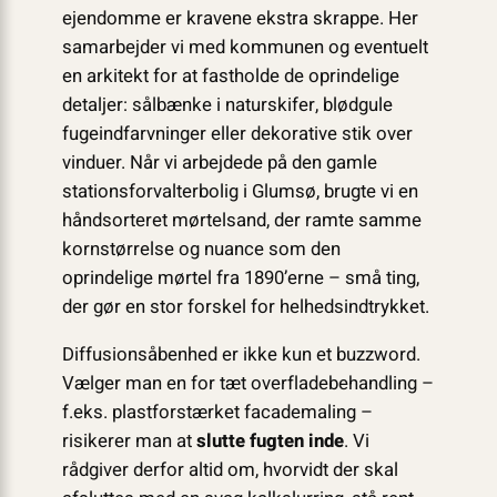
ejendomme er kravene ekstra skrappe. Her
samarbejder vi med kommunen og eventuelt
en arkitekt for at fastholde de oprindelige
detaljer: sålbænke i naturskifer, blødgule
fugeindfarvninger eller dekorative stik over
vinduer. Når vi arbejdede på den gamle
stationsforvalterbolig i Glumsø, brugte vi en
håndsorteret mørtelsand, der ramte samme
kornstørrelse og nuance som den
oprindelige mørtel fra 1890’erne – små ting,
der gør en stor forskel for helhedsindtrykket.
Diffusionsåbenhed er ikke kun et buzzword.
Vælger man en for tæt overfladebehandling –
f.eks. plastforstærket facademaling –
risikerer man at
slutte fugten inde
. Vi
rådgiver derfor altid om, hvorvidt der skal