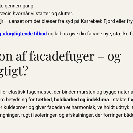
dste gennemgang.
ræcis hvornår vi starter og slutter.
jr
– uanset om det blæser fra syd på Karrebæk Fjord eller frys
g uforpligtende tilbud
og lad os give din facade nye, stærke f
on af facadefuger – og
gtigt?
eller elastisk fuge­masse, der binder mursten og byggemater
orm betydning for
tæthed, holdbarhed og indeklima
. Intakte f
er kuldebroer og giver facaden et harmonisk, velholdt udtryk
rængninger, fugt i isoleringen og afskalninger, der forringer b