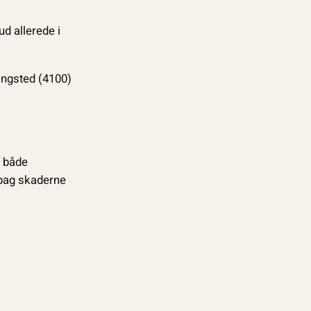
d allerede i
Ringsted (4100)
l både
e bag skaderne