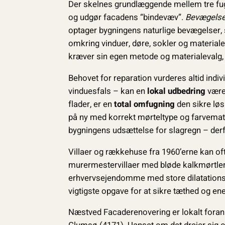
Der skelnes grundlæggende mellem tre fu
og udgør facadens “bindevæv”.
Bevægelses
optager bygningens naturlige bevægelser, s
omkring vinduer, døre, sokler og materiales
kræver sin egen metode og materialevalg, 
Behovet for reparation vurderes altid indi
vinduesfals – kan en
lokal udbedring
være 
flader, er en
total omfugning
den sikre løs
på ny med korrekt mørteltype og farve­ma
bygningens udsættelse for slagregn – derfo
Villaer og rækkehuse fra 1960’erne kan of
murermestervillaer med bløde kalkmørtler 
erhvervsejendomme med store dilatationsf
vigtigste opgave for at sikre tæthed og ener
Næstved Facaderenovering er lokalt fora