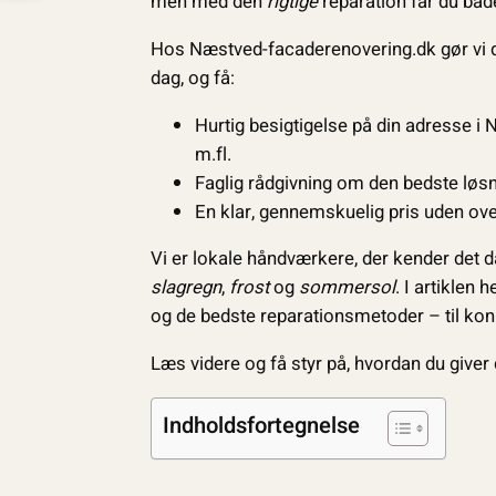
men med den
rigtige
reparation får du både
Hos Næstved-facaderenovering.dk gør vi de
dag, og få:
Hurtig besigtigelse på din adresse i 
m.fl.
Faglig rådgivning om den bedste løsn
En klar, gennemskuelig pris uden over
Vi er lokale håndværkere, der kender det d
slagregn
,
frost
og
sommersol
. I artiklen
og de bedste reparations­metoder – til kon
Læs videre og få styr på, hvordan du giver d
Indholdsfortegnelse