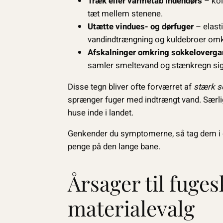
Træk eller varmetab indendørs
– kol
tæt mellem stenene.
Utætte vindues- og dørfuger
– elasti
vandindtrængning og kuldebroer om
Afskalninger omkring sokkeloverg
samler smeltevand og stænkregn sig
Disse tegn bliver ofte forværret af
stærk 
sprænger fuger med indtrængt vand. Særligt
huse inde i landet.
Genkender du symptomerne, så tag dem i op
penge på den lange bane.
Årsager til fugesk
materialevalg