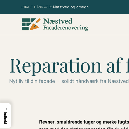
Spring
Næstved og omegn
LOKALT HÅNDVÆRK
til
indhold
Reparation af 
Nyt liv til din facade – solidt håndværk fra Næstved
→
Indhold
Revner, smuldrende fuger og mørke fugt