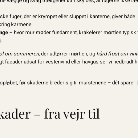
de vægge og svag trækgener kan skyldes, at fugerne ikke læ
ske fuger, der er krympet eller sluppet i kanterne, giver både
kring karmene.
ange
– hvor mur møder fundament, krakelerer mørtlen typisk f
.
sol om sommeren
, der udtørrer mørtlen, og
hård frost om vint
 facader udsat for vestenvind eller havgus ser vi nedbrudt h
løbet, før skaderne breder sig til murstenene – dét sparer 
ader – fra vejr til