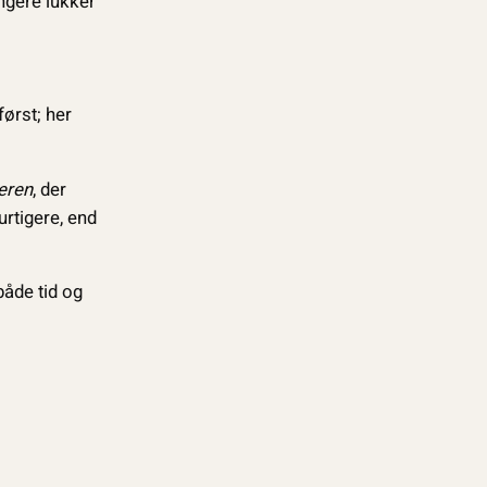
ngere lukker
ørst; her
eren
, der
urtigere, end
både tid og