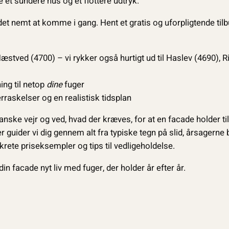
 et sundere hus og et flottere udtryk.
t nemt at komme i gang. Hent et gratis og uforpligtende tilbu
Næstved (4700) – vi rykker også hurtigt ud til Haslev (4690), 
ing til netop
dine
fuger
raskelser og en realistisk tidsplan
anske vejr og ved, hvad der kræves, for at en facade holder ti
 her guider vi dig gennem alt fra typiske tegn på slid, årsagern
krete priseksempler og tips til vedligeholdelse.
in facade nyt liv med fuger, der holder år efter år.