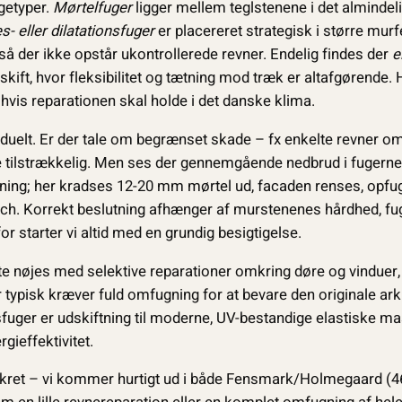
getyper.
Mørtelfuger
ligger mellem teglstenene i det alminde
- eller dilatationsfuger
er placereret strategisk i større murf
å der ikke opstår ukontrollerede revner. Endelig findes der
e
kift, hvor fleksibilitet og tætning mod træk er altafgørende.
hvis reparationen skal holde i det danske klima.
viduelt. Er der tale om begrænset skade – fx enkelte revner o
tilstrækkelig. Men ses der gennemgående nedbrud i fugerne
ning; her kradses 12-20 mm mørtel ud, facaden renses, opfu
tch. Korrekt beslutning afhænger af murstenenes hårdhed, fu
r starter vi altid med en grundig besigtigelse.
te nøjes med selektive reparationer omkring døre og vinduer
typisk kræver fuld omfugning for at bevare den originale arki
uger er udskiftning til moderne, UV-bestandige elastiske ma
gieffektivitet.
nkret – vi kommer hurtigt ud i både Fensmark/Holmegaard (4