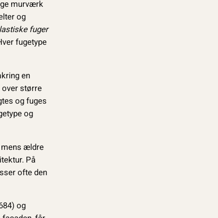
lige murværk
elter og
lastiske fuger
 Hver fugetype
mkring en
 over større
gtes og fuges
getype og
, mens ældre
tektur. På
sser ofte den
684) og