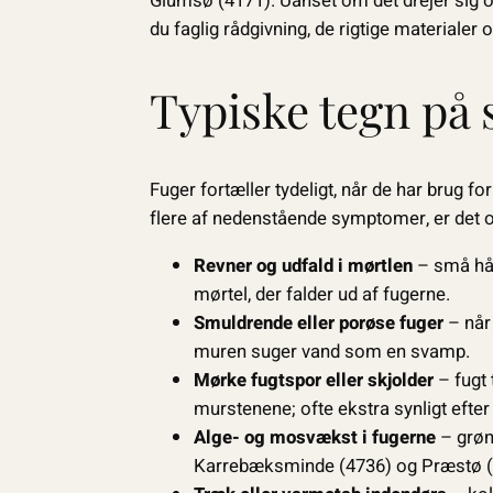
Glumsø (4171). Uanset om det drejer sig om
du faglig rådgivning, de rigtige materialer o
Typiske tegn på 
Fuger fortæller tydeligt, når de har brug f
flere af nedenstående symptomer, er det of
Revner og udfald i mørtlen
– små hår
mørtel, der falder ud af fugerne.
Smuldrende eller porøse fuger
– når 
muren suger vand som en svamp.
Mørke fugtspor eller skjolder
– fugt
murstenene; ofte ekstra synligt efter
Alge- og mosvækst i fugerne
– grøn
Karrebæksminde (4736) og Præstø (47