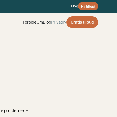
Blog
Få tilbud
Forside
Om
Blog
Privatliv
Gratis tilbud
yre problemer –