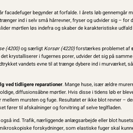
når facadefuger begynder at forfalde. I årets løb gennemgår 
t trænger ind i selv små hårrevner, fryser og udvider sig – for d
ider mørtlen løs indefra og skaber de karakteristiske udfald 
se (4200)
og særligt
Korsør (4220)
forstærkes problemet af
når det krystalliserer i fugernes porer, udvider det sig på sam
trykket vandets evne til at trænge dybere ind i murværket, så
lg ved tidligere reparationer
. Mange huse, især ældre murerm
ldige, diffusionsåbne mørtler. Hvis disse i tidens løb er bleve
mellem mursten og fuge. Resultatet er ikke blot revner – den
t fører til afskalninger og forvitring af selve teglfladen.
r også ind. Trafik, nærliggende anlægsarbejde eller blot huset
mikroskopiske forskydninger, som elastiske fuger skal kunn