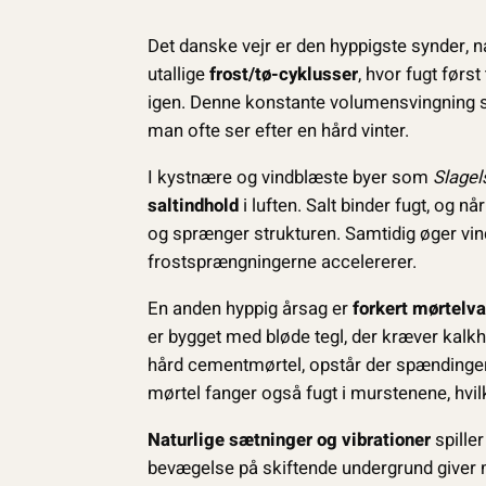
Det danske vejr er den hyppigste synder, 
utallige
frost/tø-cyklusser
, hvor fugt førs
igen. Denne konstante volumensvingning sl
man ofte ser efter en hård vinter.
I kystnære og vindblæste byer som
Slagel
saltindhold
i luften. Salt binder fugt, og 
og sprænger strukturen. Samtidig øger vind
frostsprængningerne accelererer.
En anden hyppig årsag er
forkert mørtelva
er bygget med bløde tegl, der kræver kalkho
hård cementmørtel, opstår der spændinger 
mørtel fanger også fugt i murstenene, hvilke
Naturlige sætninger og vibrationer
spille
bevægelse på skiftende undergrund giver 