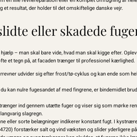
 en lille revne­reparation eller en komplet omfugning af hele
g et resultat, der holder til det omskiftelige danske vejr.
slidte eller skadede fuge
or hjælp – man skal bare vide, hvad man skal kigge efter. Oplev
te et tegn på, at facaden trænger til professionel kærlighed.
revner udvider sig efter frost/tø-cyklus og kan ende som he
du kan nulre fugesandet af med fingrene, er bindemidlet brud
 trænger ind gennem utætte fuger og viser sig som mørke re
 langvarig slagregn.
ne eller sorte belægninger indikerer konstant fugt. I kystn
20) forstærker salt og vind væksten og slider yderligere på