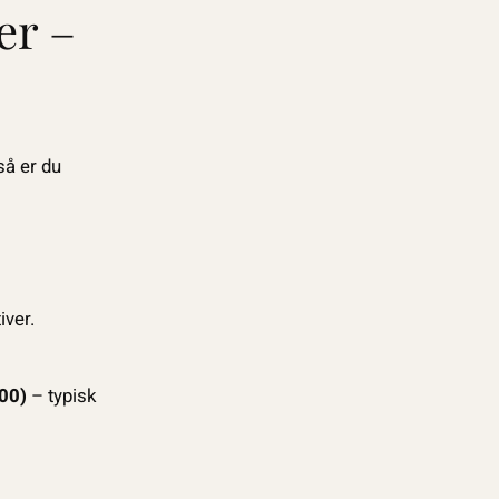
er –
så er du
iver.
00)
– typisk