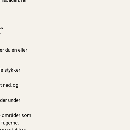
 facaden, får
r
er du én eller
le stykker
t ned, og
nder under
ære områder som
 fugerne.