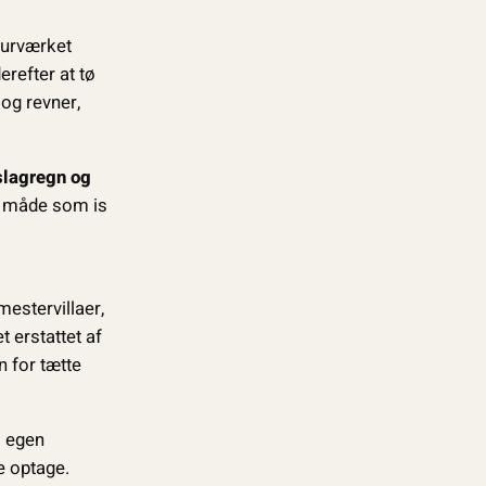
murværket
erefter at tø
og revner,
slagregn og
me måde som is
estervillaer,
t erstattet af
 for tætte
s egen
e optage.