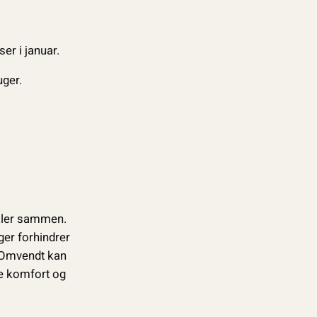
er i januar.
uger.
ialer sammen.
uger forhindrer
. Omvendt kan
åde komfort og