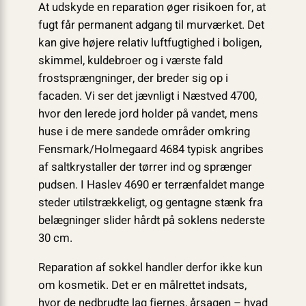
At udskyde en reparation øger risikoen for, at
fugt får permanent adgang til murværket. Det
kan give højere relativ luftfugtighed i boligen,
skimmel, kuldebroer og i værste fald
frostsprængninger, der breder sig op i
facaden. Vi ser det jævnligt i Næstved 4700,
hvor den lerede jord holder på vandet, mens
huse i de mere sandede områder omkring
Fensmark/Holmegaard 4684 typisk angribes
af saltkrystaller der tørrer ind og sprænger
pudsen. I Haslev 4690 er terrænfaldet mange
steder utilstrækkeligt, og gentagne stænk fra
belægninger slider hårdt på soklens nederste
30 cm.
Reparation af sokkel handler derfor ikke kun
om kosmetik. Det er en målrettet indsats,
hvor de nedbrudte lag fjernes, årsagen – hvad