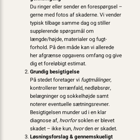
Du ringer eller sender en forespørgsel –
gerne med fotos af skaderne. Vi vender
typisk tilbage samme dag og stiller
supplerende spørgsmål om
længde/højde, materialer og fugt­
forhold. På den måde kan vi allerede
her afgrænse opgavens omfang og give
dig et foreløbigt estimat.
Grundig besigtigelse
På stedet foretager vi
fugtmålinger
,
kontrollerer terrænfald, nedløbsrør,
belægninger og sokkelhøjde samt
noterer eventuelle sætnings­revner.
Besigtigelsen munder ud i en klar
diagnose af,
hvorfor
soklen er blevet
skadet – ikke kun,
hvor
den er skadet.
Løsningsforslag & gennemskueligt