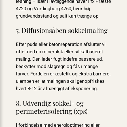
løsning – især i lavtliggende haver i fx Præstø
4720 og Vordingborg 4760, hvor høj
grundvandsstand og salt kan trænge op.
7. Diffusionsåben sokkelmaling
Efter puds eller betonreparation afslutter vi
ofte med en mineralsk eller silikatbaseret
maling. Den lader fugt indefra passere ud,
beskytter mod slagregn og fås i mange
farver. Fordelen er æstetik og ekstra barriere;
ulempen er, at malingen skal genopfriskes
hvert 8-12 år afhængigt af eksponering.
8. Udvendig sokkel- og
perimeterisolering (xps)
I forbindelse med energi­optimering eller