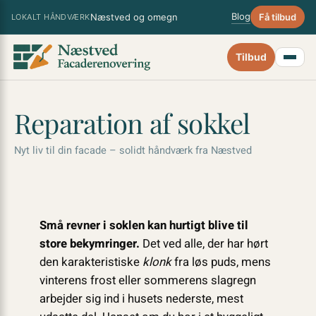
Spring
×
Blog
Næstved og omegn
Få tilbud
LOKALT HÅNDVÆRK
til
indhold
Tilbud
Reparation af sokkel
Nyt liv til din facade – solidt håndværk fra Næstved
Små revner i soklen kan hurtigt blive til
store bekymringer.
Det ved alle, der har hørt
den karakteristiske
klonk
fra løs puds, mens
vinterens frost eller sommerens slagregn
arbejder sig ind i husets nederste, mest