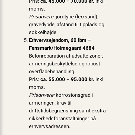
Pris:
ca. 45.000 – 70.000 kr.
inkl.
moms.
Prisdrivere:
jordtype (ler/sand),
gravedybde, afstand til tipplads og
sokkelhøjde.
Erhvervsejendom, 60 lbm –
Fensmark/Holmegaard 4684
Betonreparation af udsatte zoner,
armeringsbeskyttelse og robust
overfladebehandling.
Pris:
ca. 55.000 – 95.000 kr.
inkl.
moms.
Prisdrivere:
korrosionsgrad i
armeringen, krav til
driftstidsbegrænsning samt ekstra
sikkerhedsforanstaltninger på
erhvervsadressen.