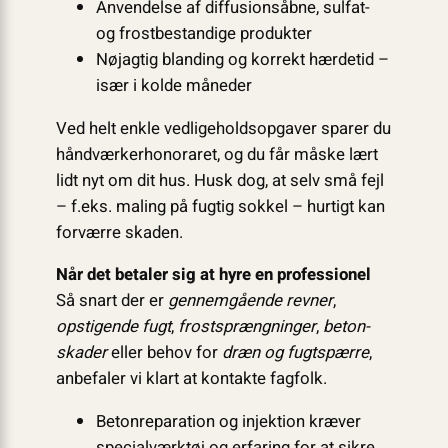
Anvendelse af diffusionsåbne, sulfat-
og frostbestandige produkter
Nøjagtig blanding og korrekt hærdetid –
især i kolde måneder
Ved helt enkle vedligeholdsopgaver sparer du
håndværkerhonoraret, og du får måske lært
lidt nyt om dit hus. Husk dog, at selv små fejl
– f.eks. maling på fugtig sokkel – hurtigt kan
forværre skaden.
Når det betaler sig at hyre en professionel
Så snart der er
gennemgående revner
,
opstigende fugt
,
frostsprængninger
,
beton­
skader
eller behov for
dræn og fugtspærre
,
anbefaler vi klart at kontakte fagfolk.
Betonreparation og injektion kræver
specialværktøj og erfaring for at sikre