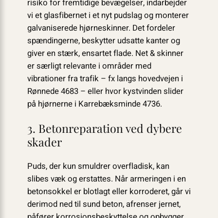
risiko for fremtidige bevægelser, indarbejder
vi et glasfibernet i et nyt pudslag og monterer
galvaniserede hjørneskinner. Det fordeler
spændingerne, beskytter udsatte kanter og
giver en stærk, ensartet flade. Net & skinner
er særligt relevante i områder med
vibrationer fra trafik – fx langs hovedvejen i
Rønnede 4683 – eller hvor kystvinden slider
på hjørnerne i Karrebæksminde 4736.
3. Betonreparation ved dybere
skader
Puds, der kun smuldrer overfladisk, kan
slibes væk og erstattes. Når armeringen i en
betonsokkel er blotlagt eller korroderet, går vi
derimod ned til sund beton, afrenser jernet,
påfører korrosionsbeskyttelse og opbygger