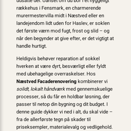
udsatte del. Uanset om du bor i et hyggeligt
rækkehus i Fensmark, en charmerende
murermestervilla midt i Næstved eller en
landejendom lidt uden for Haslev, er soklen
det første værn mod fugt, frost og slid – og
når den begynder at give efter, er det vigtigt at
handle hurtigt.
Heldigvis behøver reparation af sokkel
hverken at være dyrt, besværligt eller fyldt
med ubehagelige overraskelser. Hos
Næstved Facaderenovering
kombinerer vi
solidt, lokalt håndværk
med gennemskuelige
processer, så du får en holdbar løsning, der
passer til netop din bygning og dit budget. I
denne guide dykker vi ned i alt, du skal vide –
fra de allerførste tegn på skader til
priseksempler, materialevalg og vedligehold.