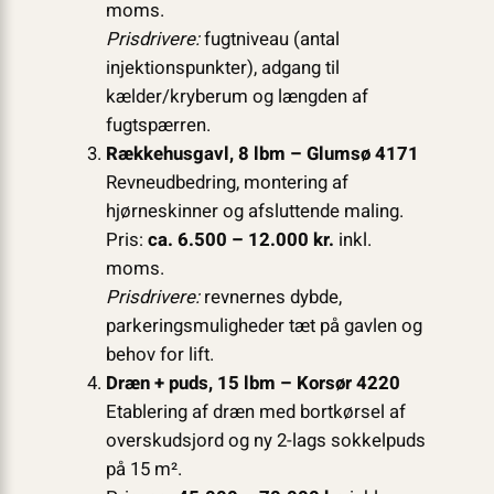
moms.
Prisdrivere:
fugtniveau (antal
injektionspunkter), adgang til
kælder/kryberum og længden af
fugtspærren.
Rækkehusgavl, 8 lbm – Glumsø 4171
Revneudbedring, montering af
hjørneskinner og afsluttende maling.
Pris:
ca. 6.500 – 12.000 kr.
inkl.
moms.
Prisdrivere:
revnernes dybde,
parkeringsmuligheder tæt på gavlen og
behov for lift.
Dræn + puds, 15 lbm – Korsør 4220
Etablering af dræn med bortkørsel af
overskudsjord og ny 2-lags sokkelpuds
på 15 m².