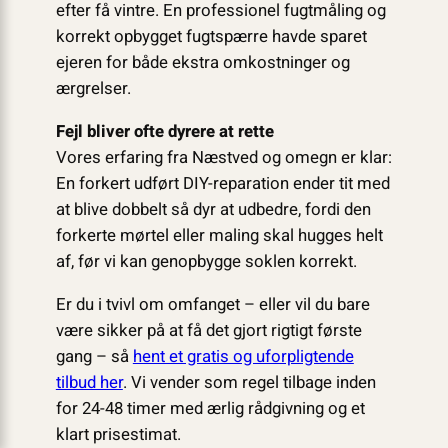
efter få vintre. En professionel fugtmåling og
korrekt opbygget fugtspærre havde sparet
ejeren for både ekstra omkostninger og
ærgrelser.
Fejl bliver ofte dyrere at rette
Vores erfaring fra Næstved og omegn er klar:
En forkert udført DIY-reparation ender tit med
at blive dobbelt så dyr at udbedre, fordi den
forkerte mørtel eller maling skal hugges helt
af, før vi kan genopbygge soklen korrekt.
Er du i tvivl om omfanget – eller vil du bare
være sikker på at få det gjort rigtigt første
gang – så
hent et gratis og uforpligtende
tilbud her
. Vi vender som regel tilbage inden
for 24-48 timer med ærlig rådgivning og et
klart prisestimat.