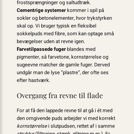
frostsprængninger og saltudtræk.
Cementrige systemer
kommer i spil på
sokler og betonelementer, hvor trykstyrken
skal op. Vi bruger typisk en fleksibel
sokkelpuds med fibre, som kan optage små
bevægelser uden at revne igen.
Farvetilpassede fuger
blandes med
pigmenter, så farvetone, kornstørrelse og
sugeevne matcher de gamle fuger. Derved
undgår man de lyse “plastre”, der ofte ses
efter hastværk.
Overgang fra revne til flade
For at få den lappede revne til at gå i ét med
den omgivende puds arbejder vi med korrekt
kornstørrelse
i slutpudsen, rettet af i samme
struktur
(filtsning, stænk, glitning m.m.). Er