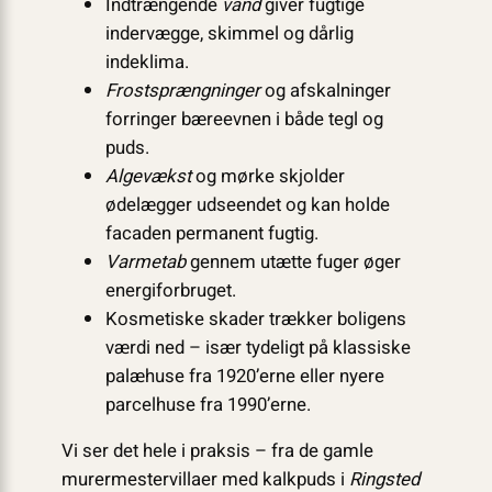
Indtrængende
vand
giver fugtige
indervægge, skimmel og dårlig
indeklima.
Frostsprængninger
og afskalninger
forringer bæreevnen i både tegl og
puds.
Algevækst
og mørke skjolder
ødelægger udseendet og kan holde
facaden permanent fugtig.
Varmetab
gennem utætte fuger øger
energi­forbruget.
Kosmetiske skader trækker boligens
værdi ned – især tydeligt på klassiske
palæhuse fra 1920’erne eller nyere
parcelhuse fra 1990’erne.
Vi ser det hele i praksis – fra de gamle
murermestervillaer med kalkpuds i
Ringsted