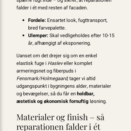
spærre fugt inde – og sikrer, at reparationen
falder i ét med resten af facaden.
Fordele:
Ensartet look, fugttransport,
bred farvepalette.
Ulemper:
Skal vedligeholdes efter 10-15
år, afhængigt af eksponering.
Uanset om det drejer sig om en enkel
elastisk fuge i
Haslev
eller komplet
armeringsnet og fiberpuds i
Fensmark/Holmegaard
, tager vi altid
udgangspunkt i bygningens alder, materialer
og bevægelser, så du får en
holdbar,
æstetisk og økonomisk fornuftig
løsning.
Materialer og finish – så
reparationen falder i ét