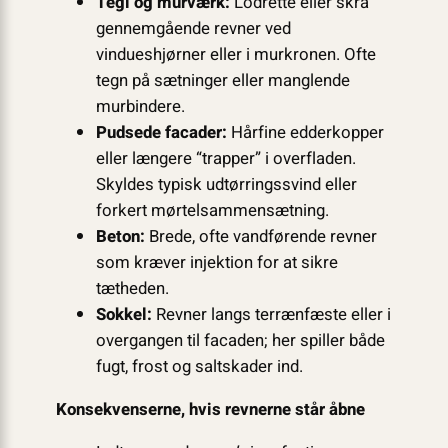
Tegl og murværk:
Lodrette eller skrå
gennemgående revner ved
vindueshjørner eller i murkronen. Ofte
tegn på sætninger eller manglende
murbindere.
Pudsede facader:
Hårfine edderkopper
eller længere “trapper” i overfladen.
Skyldes typisk udtørringssvind eller
forkert mørtelsammensætning.
Beton:
Brede, ofte vandførende revner
som kræver injektion for at sikre
tætheden.
Sokkel:
Revner langs terrænfæste eller i
overgangen til facaden; her spiller både
fugt, frost og saltskader ind.
Konsekvenserne, hvis revnerne står åbne