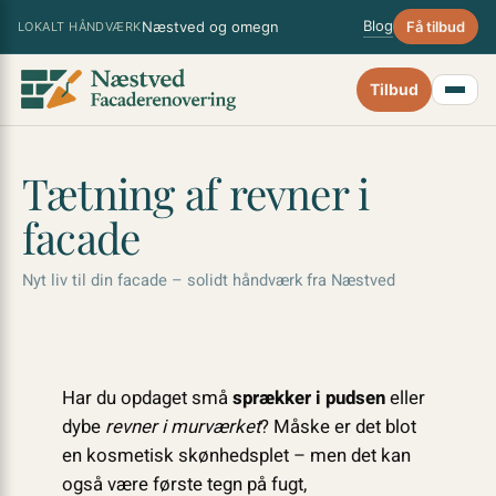
Spring
×
Blog
Næstved og omegn
Få tilbud
LOKALT HÅNDVÆRK
til
indhold
Tilbud
Tætning af revner i
facade
Nyt liv til din facade – solidt håndværk fra Næstved
Har du opdaget små
sprækker i pudsen
eller
dybe
revner i murværket
? Måske er det blot
en kosmetisk skønhedsplet – men det kan
også være første tegn på fugt,