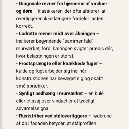
•
Diagonale revner fra hjørnerne af vinduer
og døre
– klassikeren, der ofte afslører, at
overliggeren ikke længere fordeler lasten
korrekt.
•
Lodrette revner midt over åbningen
–
indikerer begyndende “sammenfald” i
murværket, fordi bæringen svigter præcis dér,
hvor belastningen er størst.
•
Frostsprængte eller knækkede fuger
–
kulde og fugt arbejder sig ind, når
konstruktionen har bevæget sig og skabt
små sprækker.
•
Synligt nedhæng i murværket
– en bule
eller et svaj over vinduet er et tydeligt
advarselssignal.
•
Ruststriber ved ståloverliggere
– rødbrune
afløb i facaden betyder, at stål­profilen