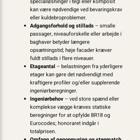
specialløsninger i tegl eller komposit
kan være nødvendige ved bevaringskrav
eller kuldebro­problemer.
Adgangsforhold og stillads
– smalle
passager, niveauforskelle eller arbejde i
baghaver betyder længere
opsætningstid; høje facader kræver
fuldt stillads i flere niveauer.
Etageantal
– belastningen fra yderligere
etager kan gøre det nødvendigt med
kraftigere profiler og/eller supplerende
ingeniørberegninger.
Ingeniørbehov
– ved store spænd eller
komplekse vægge kræves statiske
beregninger for at opfylde BR18 og
Eurocodes; honoraret indgår i
totalprisen.
Omfang af genopmuring og stenmatch