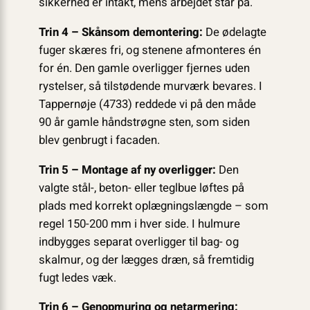
sikkerhed er intakt, mens arbejdet står på.
Trin 4 – Skånsom demontering:
De ødelagte
fuger skæres fri, og stenene afmonteres én
for én. Den gamle overligger fjernes uden
rystelser, så tilstødende murværk bevares. I
Tappernøje (4733) reddede vi på den måde
90 år gamle håndstrøgne sten, som siden
blev genbrugt i facaden.
Trin 5 – Montage af ny overligger:
Den
valgte stål-, beton- eller teglbue løftes på
plads med korrekt oplægningslængde – som
regel 150-200 mm i hver side. I hulmure
indbygges separat overligger til bag- og
skalmur, og der lægges dræn, så fremtidig
fugt ledes væk.
Trin 6 – Genopmuring og netarmering: