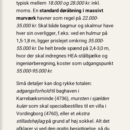
typisk mellem
18.000 og 28.000 kr.
inkl.
moms. En
standard døråbning i massivt
murværk
havner som regel på
22.000-
35.000 kr.
Skal både bagmur og skalmur have
hver sin overligger, f.eks. ved en hulmur på
1,5-1,8 m, ligger prislejet omkring
35.000-
55.000 kr.
De helt brede spænd på 2,4-3,0 m,
hvor der skal indregnes HEA-stålbjælke og
ingeniørberegning, koster som udgangspunkt
55.000-95.000 kr.
Små detaljer kan dog rykke totalen:
adgangsforhold
til baghaven i
Karrebæksminde (4736),
mursten i sjælden
kulør
som skal specialbestilles til en villa i
Vordingborg (4760), eller et
ekstra
stilladshøjlag
på grund af høj sokkel. Alt det
afklarer vi ved den gratis besigtigelse, så du