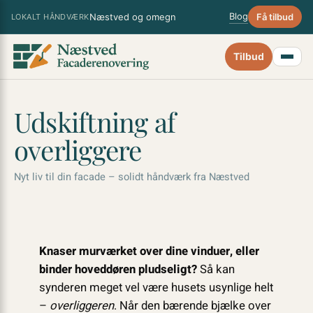
Spring
×
Blog
Næstved og omegn
Få tilbud
LOKALT HÅNDVÆRK
til
indhold
Tilbud
Udskiftning af
overliggere
Nyt liv til din facade – solidt håndværk fra Næstved
Knaser murværket over dine vinduer, eller
binder hoveddøren pludseligt?
Så kan
synderen meget vel være husets usynlige helt
–
overliggeren
. Når den bærende bjælke over