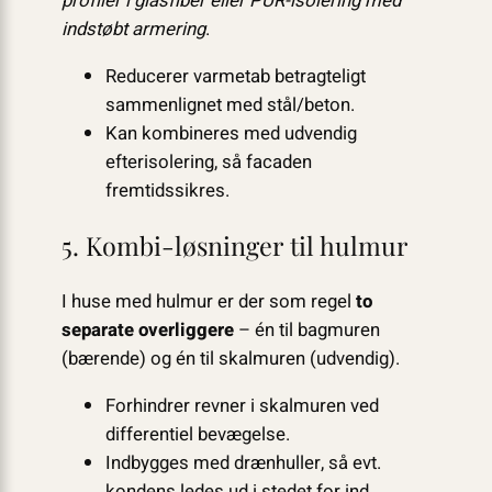
profiler i glasfiber eller PUR-isolering med
indstøbt armering
.
Reducerer varmetab betragteligt
sammenlignet med stål/beton.
Kan kombineres med udvendig
efterisolering, så facaden
fremtidssikres.
5. Kombi-løsninger til hulmur
I huse med hulmur er der som regel
to
separate overliggere
– én til bagmuren
(bærende) og én til skalmuren (udvendig).
Forhindrer revner i skalmuren ved
differentiel bevægelse.
Indbygges med drænhuller, så evt.
kondens ledes ud i stedet for ind.