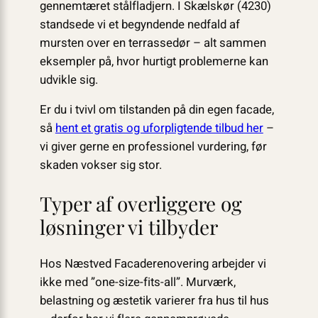
gennemtæret stålfladjern. I Skælskør (4230)
standsede vi et begyndende nedfald af
mursten over en terrassedør – alt sammen
eksempler på, hvor hurtigt problemerne kan
udvikle sig.
Er du i tvivl om tilstanden på din egen facade,
så
hent et gratis og uforpligtende tilbud her
–
vi giver gerne en professionel vurdering, før
skaden vokser sig stor.
Typer af overliggere og
løsninger vi tilbyder
Hos Næstved Facaderenovering arbejder vi
ikke med ”one-size-fits-all”. Murværk,
belastning og æstetik varierer fra hus til hus