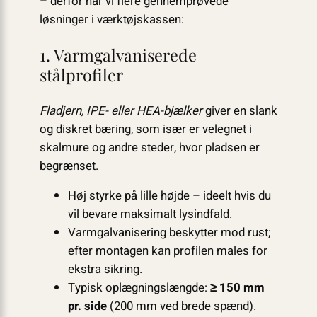
– derfor har vi flere gennemprøvede
løsninger i værktøjskassen:
1. Varmgalvaniserede
stålprofiler
Fladjern, IPE- eller HEA-bjælker
giver en slank
og diskret bæring, som især er velegnet i
skalmure og andre steder, hvor pladsen er
begrænset.
Høj styrke på lille højde – ideelt hvis du
vil bevare maksimalt lysindfald.
Varmgalvanisering beskytter mod rust;
efter montagen kan profilen males for
ekstra sikring.
Typisk oplægningslængde:
≥ 150 mm
pr. side
(200 mm ved brede spænd).