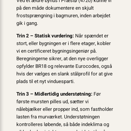
Ved et ældre byhus i Præstø (4720) kunne vi
på den måde dokumentere en skjult
frostsprængning i bagmuren, inden arbejdet
gik i gang.
Trin 2 – Statisk vurdering:
Når spændet er
stort, eller bygningen er i flere etager, kobler
vi en certificeret bygningsingeniør på.
Beregningerne sikrer, at den nye overligger
opfylder BR18 og relevante Eurocodes, også
hvis der vælges en slank stålprofil for at give
plads til et nyt vinduesparti.
Trin 3 – Midlertidig understøtning:
Før
første mursten pilles ud, sætter vi
nålebjælker eller propper ind, som fastholder
lasten fra murværket. Understøtningen
kontrolleres løbende, så både indeklima og