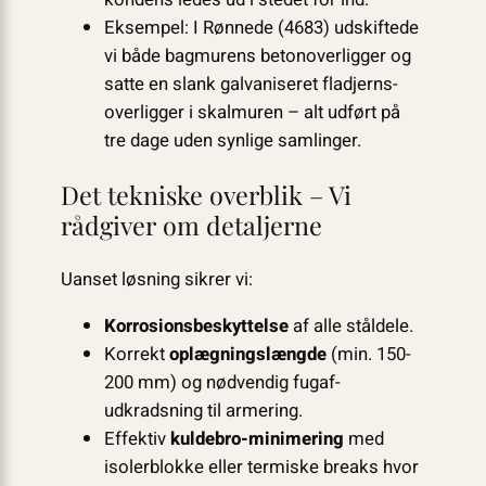
Eksempel: I Rønnede (4683) udskiftede
vi både bagmurens beton­overligger og
satte en slank galvaniseret fladjerns­
overligger i skalmuren – alt udført på
tre dage uden synlige samlinger.
Det tekniske overblik – Vi
rådgiver om detaljerne
Uanset løsning sikrer vi:
Korrosions­beskyttelse
af alle ståldele.
Korrekt
oplægningslængde
(min. 150-
200 mm) og nødvendig fugaf-
udkradsning til armering.
Effektiv
kuldebro-minimering
med
isolerblokke eller termiske breaks hvor