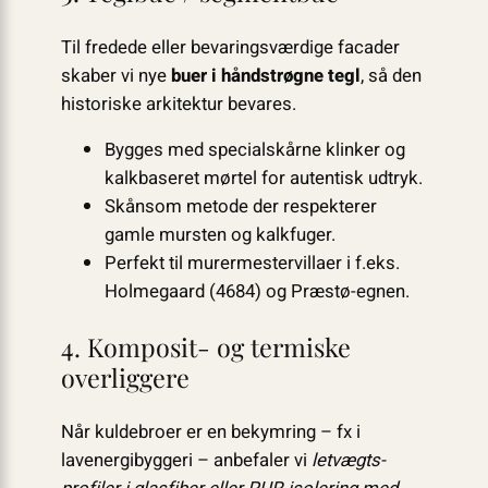
Til fredede eller bevaringsværdige facader
skaber vi nye
buer i håndstrøgne tegl
, så den
historiske arkitektur bevares.
Bygges med special­skårne klinker og
kalkbaseret mørtel for autentisk udtryk.
Skånsom metode der respekterer
gamle mursten og kalkfuger.
Perfekt til murermestervillaer i f.eks.
Holmegaard (4684) og Præstø-egnen.
4. Komposit- og termiske
overliggere
Når kuldebroer er en bekymring – fx i
lavenergibyggeri – anbefaler vi
letvægts­