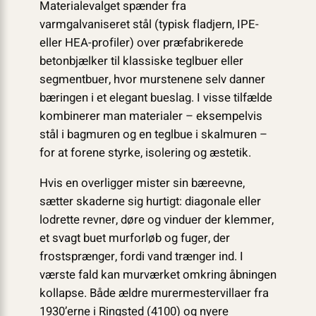
Materialevalget spænder fra
varmgalvaniseret stål (typisk fladjern, IPE-
eller HEA-profiler) over præfabrikerede
betonbjælker til klassiske teglbuer eller
segmentbuer, hvor murstenene selv danner
bæringen i et elegant bueslag. I visse tilfælde
kombinerer man materialer – eksempelvis
stål i bagmuren og en teglbue i skalmuren –
for at forene styrke, isolering og æstetik.
Hvis en overligger mister sin bæreevne,
sætter skaderne sig hurtigt: diagonale eller
lodrette revner, døre og vinduer der klemmer,
et svagt buet murforløb og fuger, der
frostsprænger, fordi vand trænger ind. I
værste fald kan murværket omkring åbningen
kollapse. Både ældre murermestervillaer fra
1930’erne i Ringsted (4100) og nyere